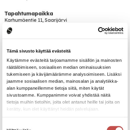
Tapahtumapaikka
Karhumäentie 11, Saarijärvi
Bingot jatkuvat aina sunnuntaisin klo 16:00
Tämä sivusto käyttää evästeitä
Katso kaikki tapahtumat
Käytämme evästeitä tarjoamamme sisällön ja mainosten
räätälöimiseen, sosiaalisen median ominaisuuksien
tukemiseen ja kävijämäärämme analysoimiseen. Lisäksi
jaamme sosiaalisen median, mainosalan ja analytiikka-
Jaa tapahtuma:
alan kumppaneillemme tietoja siitä, miten käytät
Facebook
sivustoamme. Kumppanimme voivat yhdistää näitä
tietoja muihin tietoihin, joita olet antanut heille tai joita on
Twitter
kerätty, kun olet käyttänyt heidän palvelujaan.
Linkedin
Suostumuksen
URL