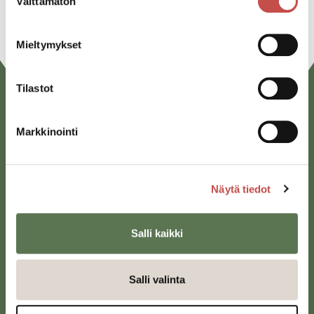
Välttämätön
valinta
Mieltymykset
Tilastot
Markkinointi
Näytä tiedot
Saarijärven kaupunki
Sivulantie 11, PL 13
Salli kaikki
43100 Saarijärvi
kirjaamo@saarijarvi.fi
Salli valinta
Karttapalvelu