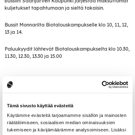
bussiin! Saarijärven Kaupunki järjestää maksuttomat
kuljetukset tapahtumaan ja sieltä takaisin.
Bussit Monnarilta Biotalouskampukselle klo 10, 11, 12,
13 ja 14.
Paluukyydit lähtevät Biotalouskampukselta klo 10.30,
11.30, 12.30, 13.30 ja 15.00
Tapahtumatiedot
Tapahtuman järjestäjä
Tämä sivusto käyttää evästeitä
jamk Biotalouskampus, Pohjoisen Keski-Suomen
Käytämme evästeitä tarjoamamme sisällön ja mainosten
Ammattiopisto ja Saarijärven kaupunki
räätälöimiseen, sosiaalisen median ominaisuuksien
tukemiseen ja kävijämäärämme analysoimiseen. Lisäksi