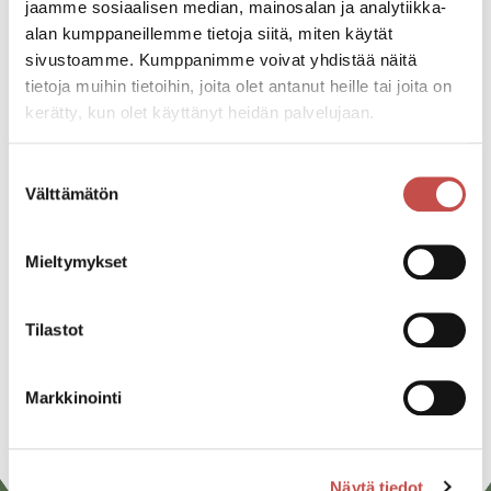
Tapahtumapaikka
jaamme sosiaalisen median, mainosalan ja analytiikka-
Tuumalantie 17 43130 Tarvaala
alan kumppaneillemme tietoja siitä, miten käytät
sivustoamme. Kumppanimme voivat yhdistää näitä
tietoja muihin tietoihin, joita olet antanut heille tai joita on
Katso kaikki tapahtumat
kerätty, kun olet käyttänyt heidän palvelujaan.
Suostumuksen
Välttämätön
valinta
Jaa tapahtuma:
Facebook
Mieltymykset
Twitter
Tilastot
Linkedin
URL
Markkinointi
Näytä tiedot