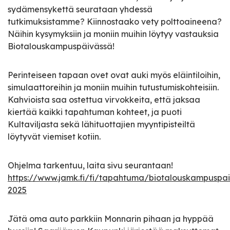
sydämensykettä seurataan yhdessä
tutkimuksistamme? Kiinnostaako vety polttoaineena?
Näihin kysymyksiin ja moniin muihin löytyy vastauksia
Biotalouskampuspäivässä!
Perinteiseen tapaan ovet ovat auki myös eläintiloihin,
simulaattoreihin ja moniin muihin tutustumiskohteisiin.
Kahvioista saa ostettua virvokkeita, että jaksaa
kiertää kaikki tapahtuman kohteet, ja puoti
Kultaviljasta sekä lähituottajien myyntipisteiltä
löytyvät viemiset kotiin.
Ohjelma tarkentuu, laita sivu seurantaan!
https://www.jamk.fi/fi/tapahtuma/biotalouskampuspa
2025
Jätä oma auto parkkiin Monnarin pihaan ja hyppää