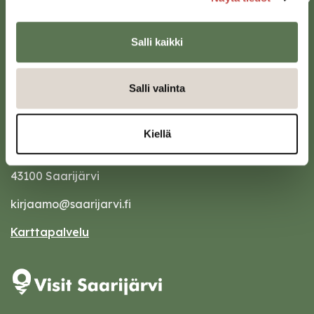
Salli kaikki
Salli valinta
Kiellä
Saarijärven kaupunki
Sivulantie 11, PL 13
43100 Saarijärvi
kirjaamo@saarijarvi.fi
Karttapalvelu