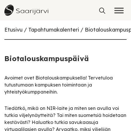
Skip to content
Etusivu
Tapahtumakalenteri
Biotalouskampusp
Biotalouskampuspäivä
Avoimet ovet Biotalouskampuksella! Tervetuloa
tutustumaan kampuksen toimintaan ja
yhteistyökumppaneihin.
Tiedätkö, mikä on NIR-laite ja miten sen avulla voi
tutkia viljelynäytteitä? Tai miten suometsiä hoidetaan
kestävästi? Haluatko tutkia savukaasuja
virtuaalilasien avulla? Arvaatko, miksi viljelijän