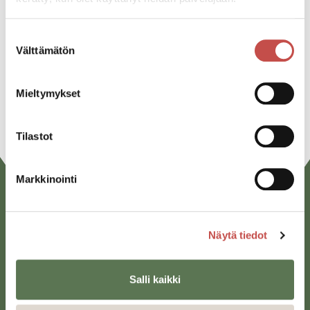
Facebook
Suostumuksen
Twitter
Välttämätön
valinta
Linkedin
Mieltymykset
URL
Tilastot
Markkinointi
Näytä tiedot
Salli kaikki
Saarijärven kaupunki