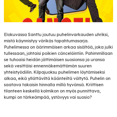
Elokuvassa Santtu joutuu puhelinvarkauden uhriksi,
mistä käynnistyy värikäs tapahtumasarja.
Puhelimessa on äärimmäisen arkaa sisältöä, joka julki
tullessaan, johtaisi poikien cäncelöintiin. Pahimmillaan
se tuhoaisi heidän jättimäisen suosionsa ja uransa
sekä vesittäisi ennennäkemättömän suuren
yhteistyödiilin. Kilpajuoksu puhelimen löytämiseksi
alkaa, eikä yllättäviltä käänteiltä vältytä. Puhelin on
saatava takaisin hinnalla millä hyvänsä. Kriittisen
tilanteen keskellä kolmikon on myös punnittava,
kumpi on tärkeämpää, ystävyys vai suosio?