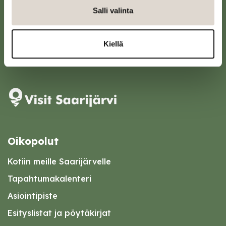
Sivulantie 11, PL 13
Salli valinta
43100 Saarijärvi
kirjaamo@saarijarvi.fi
Kiellä
Karttapalvelu
Oikopolut
Kotiin meille Saarijärvelle
Tapahtumakalenteri
Asiointipiste
Esityslistat ja pöytäkirjat