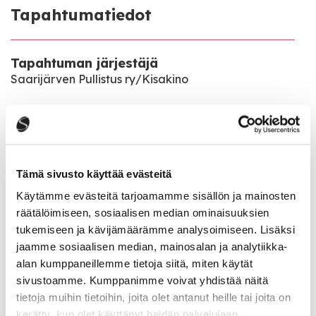
Tapahtumatiedot
Tapahtuman järjestäjä
Saarijärven Pullistus ry/Kisakino
Tapahtumapaikka
Sivulantie 11
Pääsymaksu
Tämä sivusto käyttää evästeitä
10€
Käytämme evästeitä tarjoamamme sisällön ja mainosten
räätälöimiseen, sosiaalisen median ominaisuuksien
tukemiseen ja kävijämäärämme analysoimiseen. Lisäksi
Katso kaikki tapahtumat
jaamme sosiaalisen median, mainosalan ja analytiikka-
alan kumppaneillemme tietoja siitä, miten käytät
sivustoamme. Kumppanimme voivat yhdistää näitä
tietoja muihin tietoihin, joita olet antanut heille tai joita on
Jaa tapahtuma:
kerätty, kun olet käyttänyt heidän palvelujaan.