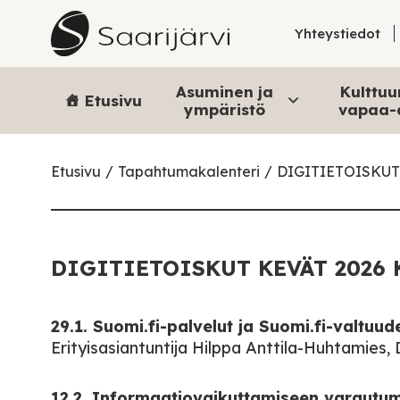
Skip to content
Yhteystiedot
Asuminen ja
Kulttuur
Etusivu
ympäristö
vapaa-
Etusivu
Tapahtumakalenteri
DIGITIETOISKUT
DIGITIETOISKUT KEVÄT 2026 
29.1. Suomi.fi-palvelut ja Suomi.fi-valtuude
Erityisasiantuntija Hilppa Anttila-Huhtamies, 
12.2. Informaatiovaikuttamiseen varautum