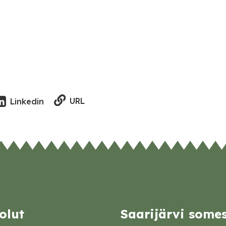
URL
Linkedin
olut
Saarijärvi some