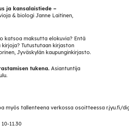
s ja kansalaistiede –
ioja & biologi Janne Laitinen,
o katsoa maksutta elokuvia? Entä
a kirjoja? Tutustutaan kirjaston
orinen, Jyväskylän kaupunginkirjasto.
arrastamisen tukena.
Asiantuntija
lu.
a myös tallenteena verkossa osoitteessa r.jyu.fi/dig
o 10-11.30