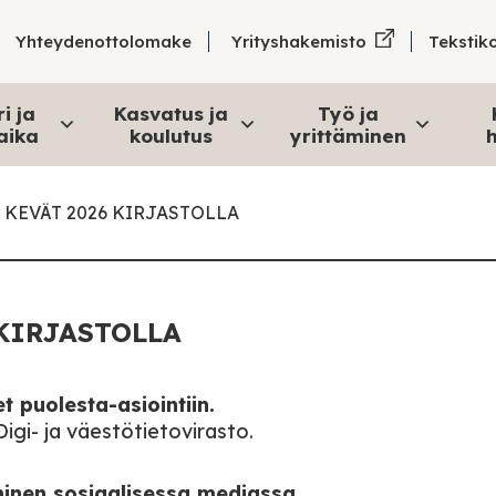
Tekstik
Yhteydenottolomake
Yrityshakemisto
i ja
Kasvatus ja
Työ ja
aika
koulutus
yrittäminen
h
 KEVÄT 2026 KIRJASTOLLA
KIRJASTOLLA
t puolesta-asiointiin.
Digi- ja väestötietovirasto.
inen sosiaalisessa mediassa.