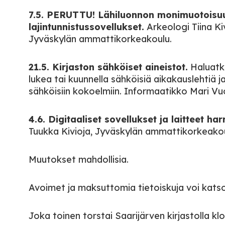
7.5. PERUTTU! Lähiluonnon monimuotoisuu
lajintunnistussovellukset.
Arkeologi Tiina Kiv
Jyväskylän ammattikorkeakoulu.
21.5. Kirjaston sähköiset aineistot.
Haluatk
lukea tai kuunnella sähköisiä aikakauslehtiä j
sähköisiin kokoelmiin. Informaatikko Mari Vu
4.6. Digitaaliset sovellukset ja laitteet h
Tuukka Kivioja, Jyväskylän ammattikorkeakou
Muutokset mahdollisia.
Avoimet ja maksuttomia tietoiskuja voi katso
Joka toinen torstai Saarijärven kirjastolla kl