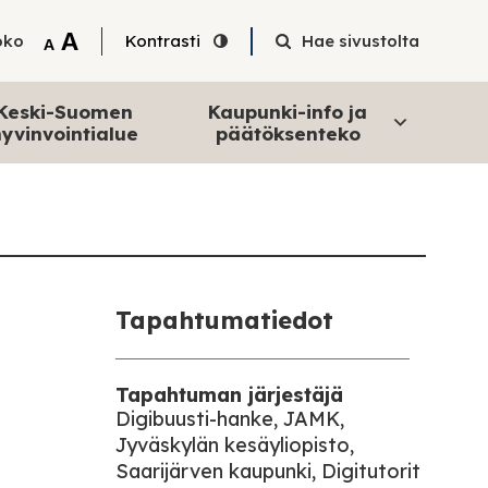
Tekstin suurentaminen
A
oko
Kontrasti
Hae sivustolta
Tekstin pienentäminen
A
Keski-Suomen
Kaupunki-info ja
yvinvointialue
päätöksenteko
Tapahtumatiedot
Tapahtuman järjestäjä
Digibuusti-hanke, JAMK,
Jyväskylän kesäyliopisto,
Saarijärven kaupunki, Digitutorit