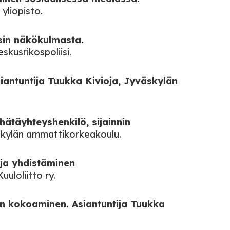
yliopisto.
isin näkökulmasta.
skusrikospoliisi.
Asiantuntija Tuukka Kivioja, Jyväskylän
hätäyhteyshenkilö, sijainnin
äskylän ammattikorkeakoulu.
 ja yhdistäminen
uloliitto ry.
jan kokoaminen. Asiantuntija Tuukka