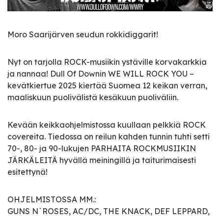
Moro Saarijärven seudun rokkidiggarit!
Nyt on tarjolla ROCK-musiikin ystäville korvakarkkia
ja nannaa! Dull Of Downin WE WILL ROCK YOU –
kevätkiertue 2025 kiertää Suomea 12 keikan verran,
maaliskuun puolivälistä kesäkuun puoliväliin.
Kevään keikkaohjelmistossa kuullaan pelkkiä ROCK
covereita. Tiedossa on reilun kahden tunnin tuhti setti
70-, 80- ja 90-lukujen PARHAITA ROCKMUSIIKIN
JÄRKÄLEITÄ hyvällä meiningillä ja taiturimaisesti
esitettynä!
OHJELMISTOSSA MM.:
GUNS N`ROSES, AC/DC, THE KNACK, DEF LEPPARD,