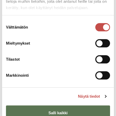
tietoja muihin tietoihin, joita olet antanut heille tai joita on
kerätty, kun olet käyttänyt heidän palvelujaan.
Tapahtumatiedot
Suostumuksen
Välttämätön
valinta
Tapahtuman järjestäjä
Mieltymykset
Rokkenroll Forever ry
Tapahtumapaikka
Tilastot
Kauppakatu 7, 43100 Saarijärvi
Markkinointi
Pääsymaksu
10€ ovelta (ei ennakkomyyntiä).
Näytä tiedot
Katso kaikki tapahtumat
Salli kaikki