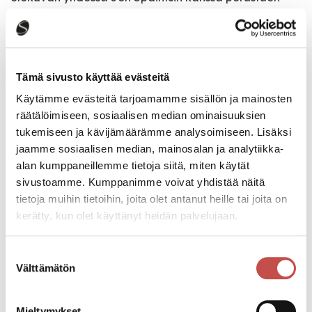
Herbertin romaaniin. Elokuvan ovat tuottaneet Mary
Parent, Cale Boyter, Patrick McCormick, Villeneuve ja
Tanya Lapointe. Vastaavina tuottajina ovat Josh
Grode, Herbert W. Gains, Jon Spaihts, Thomas Tull,
Tämä sivusto käyttää evästeitä
Brian Herbert, Byron Merritt, Kim Herbert, ja Kevin J.
Anderson on toiminut taiteellisena konsulttina.
Käytämme evästeitä tarjoamamme sisällön ja mainosten
räätälöimiseen, sosiaalisen median ominaisuuksien
tukemiseen ja kävijämäärämme analysoimiseen. Lisäksi
Villeneuven luovaan tiimiin kuuluu ”Dyynistä” tutut
jaamme sosiaalisen median, mainosalan ja analytiikka-
tekijät: kuvauksen Oscar-voittaja Greig Fraser,
alan kumppaneillemme tietoja siitä, miten käytät
lavastuksen Oscar-voittaja Patrice Vermette;
sivustoamme. Kumppanimme voivat yhdistää näitä
leikkauksen Oscar-voittaja Joe Walker; visuaalisten
tietoja muihin tietoihin, joita olet antanut heille tai joita on
tehosteiden Oscar-voittaja Paul Lambert;
kerätty, kun olet käyttänyt heidän palvelujaan.
pukusuunnittelun Oscar-voittaja Jacqueline West.
Oscar-voittaja, säveltäjä Hans Zimmer, on jälleen
säveltänyt elokuvan musiikin.
Suostumuksen
Välttämätön
valinta
Dyyni: Osa kaksi kuvattiin Budapestissä, Abu
Dhabissa, Jordaniassa ja Italiassa
Mieltymykset