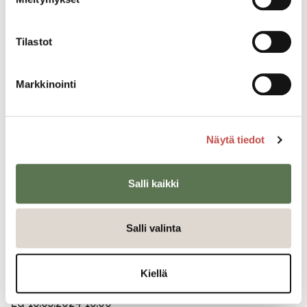
Tilastot
Tapahtumatiedot
Markkinointi
Tapahtuman järjestäjä
Saarijärven Pullistus ry
Näytä tiedot
Tapahtumapaikka
Sivulantie 11
Salli kaikki
Pääsymaksu
Salli valinta
11€
Su 10.03.2024 17:00
Kiellä
Ti 12.03.2024 18:00
La 16.03.2024 16:00