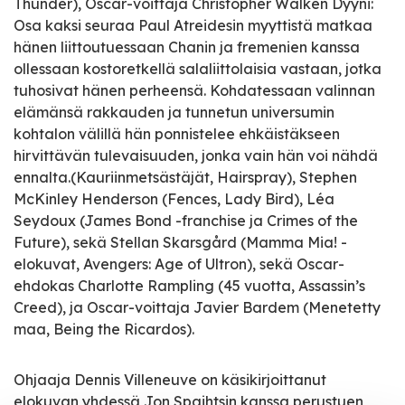
Thunder), Oscar-voittaja Christopher Walken Dyyni:
Osa kaksi seuraa Paul Atreidesin myyttistä matkaa
hänen liittoutuessaan Chanin ja fremenien kanssa
ollessaan kostoretkellä salaliittolaisia vastaan, jotka
tuhosivat hänen perheensä. Kohdatessaan valinnan
elämänsä rakkauden ja tunnetun universumin
kohtalon välillä hän ponnistelee ehkäistäkseen
hirvittävän tulevaisuuden, jonka vain hän voi nähdä
ennalta.(Kauriinmetsästäjät, Hairspray), Stephen
McKinley Henderson (Fences, Lady Bird), Léa
Seydoux (James Bond -franchise ja Crimes of the
Future), sekä Stellan Skarsgård (Mamma Mia! -
elokuvat, Avengers: Age of Ultron), sekä Oscar-
ehdokas Charlotte Rampling (45 vuotta, Assassin’s
Creed), ja Oscar-voittaja Javier Bardem (Menetetty
maa, Being the Ricardos).
Ohjaaja Dennis Villeneuve on käsikirjoittanut
elokuvan yhdessä Jon Spaihtsin kanssa perustuen