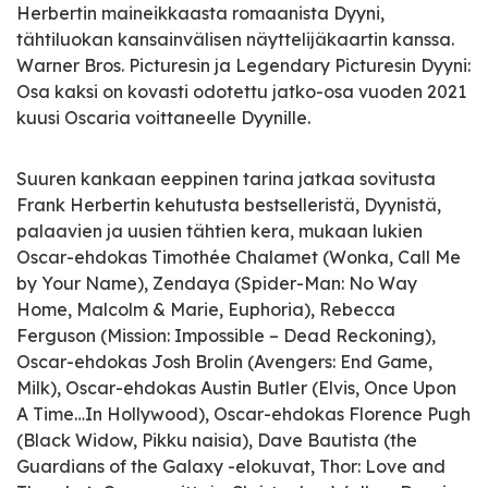
Herbertin maineikkaasta romaanista Dyyni,
tähtiluokan kansainvälisen näyttelijäkaartin kanssa.
Warner Bros. Picturesin ja Legendary Picturesin Dyyni:
Osa kaksi on kovasti odotettu jatko-osa vuoden 2021
kuusi Oscaria voittaneelle Dyynille.
Suuren kankaan eeppinen tarina jatkaa sovitusta
Frank Herbertin kehutusta bestselleristä, Dyynistä,
palaavien ja uusien tähtien kera, mukaan lukien
Oscar-ehdokas Timothée Chalamet (Wonka, Call Me
by Your Name), Zendaya (Spider-Man: No Way
Home, Malcolm & Marie, Euphoria), Rebecca
Ferguson (Mission: Impossible – Dead Reckoning),
Oscar-ehdokas Josh Brolin (Avengers: End Game,
Milk), Oscar-ehdokas Austin Butler (Elvis, Once Upon
A Time…In Hollywood), Oscar-ehdokas Florence Pugh
(Black Widow, Pikku naisia), Dave Bautista (the
Guardians of the Galaxy -elokuvat, Thor: Love and