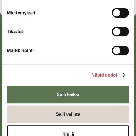
Mieltymykset
Tilastot
Markkinointi
Näytä tiedot
Saarijärven kaupunki
Sivulantie 11, PL 13
43100 Saarijärvi
Salli kaikki
kirjaamo@saarijarvi.fi
Salli valinta
Karttapalvelu
Kiellä