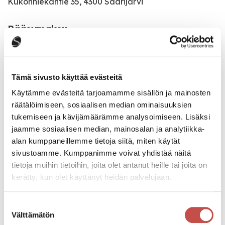
Kukonhiekantie 35, 4300 Saarijärvi
Pääsymaksu
20€
Katso kaikki tapahtumat
Tämä sivusto käyttää evästeitä
Käytämme evästeitä tarjoamamme sisällön ja mainosten
räätälöimiseen, sosiaalisen median ominaisuuksien
tukemiseen ja kävijämäärämme analysoimiseen. Lisäksi
Jaa tapahtuma:
jaamme sosiaalisen median, mainosalan ja analytiikka-
Facebook
alan kumppaneillemme tietoja siitä, miten käytät
sivustoamme. Kumppanimme voivat yhdistää näitä
Twitter
tietoja muihin tietoihin, joita olet antanut heille tai joita on
kerätty, kun olet käyttänyt heidän palvelujaan.
Linkedin
URL
Suostumuksen
Välttämätön
valinta