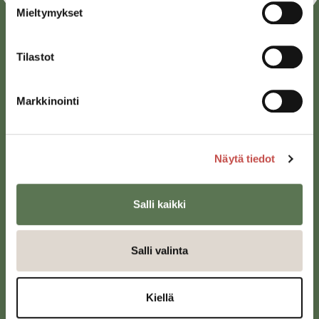
Mieltymykset
Tilastot
Markkinointi
Saarijärven kaupunki
Näytä tiedot
Sivulantie 11, PL 13
43100 Saarijärvi
Salli kaikki
kirjaamo@saarijarvi.fi
Karttapalvelu
Salli valinta
Kiellä