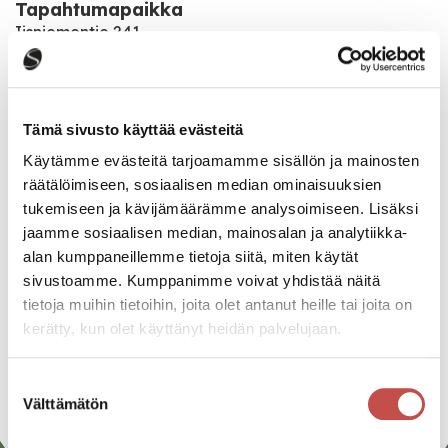
Tapahtumapaikka
Iisniementie 241
Katso kaikki tapahtumat
Tämä sivusto käyttää evästeitä
Käytämme evästeitä tarjoamamme sisällön ja mainosten
räätälöimiseen, sosiaalisen median ominaisuuksien
Jaa tapahtuma:
tukemiseen ja kävijämäärämme analysoimiseen. Lisäksi
Facebook
jaamme sosiaalisen median, mainosalan ja analytiikka-
alan kumppaneillemme tietoja siitä, miten käytät
Twitter
sivustoamme. Kumppanimme voivat yhdistää näitä
tietoja muihin tietoihin, joita olet antanut heille tai joita on
Linkedin
kerätty, kun olet käyttänyt heidän palvelujaan.
URL
Suostumuksen
Välttämätön
valinta