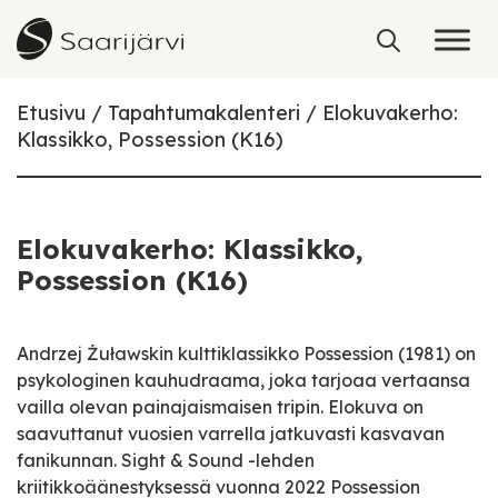
Skip to content
Etusivu
Tapahtumakalenteri
Elokuvakerho:
Klassikko, Possession (K16)
Elokuvakerho: Klassikko,
Possession (K16)
Andrzej Żuławskin kulttiklassikko Possession (1981) on
psykologinen kauhudraama, joka tarjoaa vertaansa
vailla olevan painajaismaisen tripin. Elokuva on
saavuttanut vuosien varrella jatkuvasti kasvavan
fanikunnan. Sight & Sound -lehden
kriitikkoäänestyksessä vuonna 2022 Possession