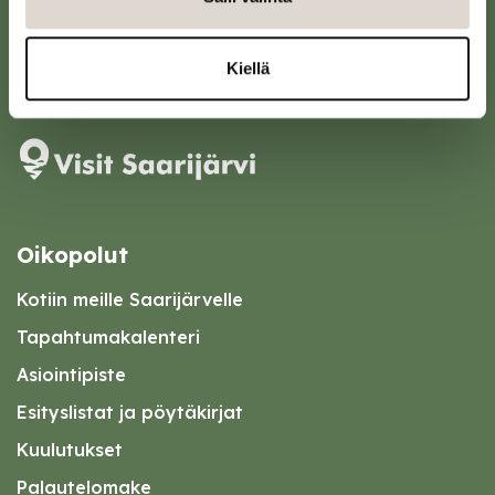
kirjaamo@saarijarvi.fi
Kiellä
Karttapalvelu
Oikopolut
Kotiin meille Saarijärvelle
Tapahtumakalenteri
Asiointipiste
Esityslistat ja pöytäkirjat
Kuulutukset
Palautelomake