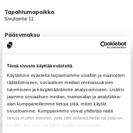
Tapahtumapaikka
Sivulantie 11
Pääsymaksu
Lukukausimaksu 70 € tai kertalippu 7 €.
Elokuva esitetään
30.1.2026 klo 18.30
Tämä sivusto käyttää evästeitä
Käytämme evästeitä tarjoamamme sisällön ja mainosten
räätälöimiseen, sosiaalisen median ominaisuuksien
Katso kaikki tapahtumat
tukemiseen ja kävijämäärämme analysoimiseen. Lisäksi
jaamme sosiaalisen median, mainosalan ja analytiikka-
alan kumppaneillemme tietoja siitä, miten käytät
sivustoamme. Kumppanimme voivat yhdistää näitä
Jaa tapahtuma:
tietoja muihin tietoihin, joita olet antanut heille tai joita on
Facebook
kerätty, kun olet käyttänyt heidän palvelujaan.