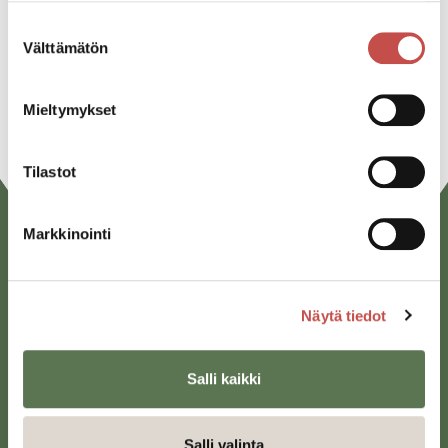
Twitter
Suostumuksen
Linkedin
Välttämätön
valinta
URL
Mieltymykset
Tilastot
Markkinointi
Näytä tiedot
Salli kaikki
Saarijärven kaupunki
Sivulantie 11, PL 13
43100 Saarijärvi
Salli valinta