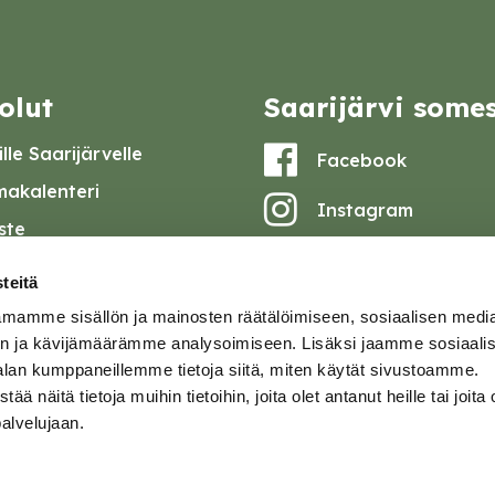
olut
Saarijärvi some
lle Saarijärvelle
Facebook
akalenteri
Instagram
iste
Youtube
at ja pöytäkirjat
teitä
set
mamme sisällön ja mainosten räätälöimiseen, sosiaalisen medi
omake
n ja kävijämäärämme analysoimiseen. Lisäksi jaamme sosiaali
alan kumppaneillemme tietoja siitä, miten käytät sivustoamme.
tavuusseloste
näitä tietoja muihin tietoihin, joita olet antanut heille tai joita 
palvelujaan.
ja