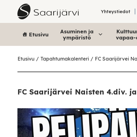
Skip to content
Yhteystiedot
Asuminen ja
Kulttuur
Etusivu
ympäristö
vapaa-
Etusivu
Tapahtumakalenteri
FC Saarijärvei Nai
FC Saarijärvei Naisten 4.div. j