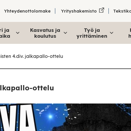
Tekstik
Yhteydenottolomake
Yrityshakemisto
i ja
Kasvatus ja
Työ ja
aika
koulutus
yrittäminen
h
sten 4.div. jalkapallo-ottelu
alkapallo-ottelu