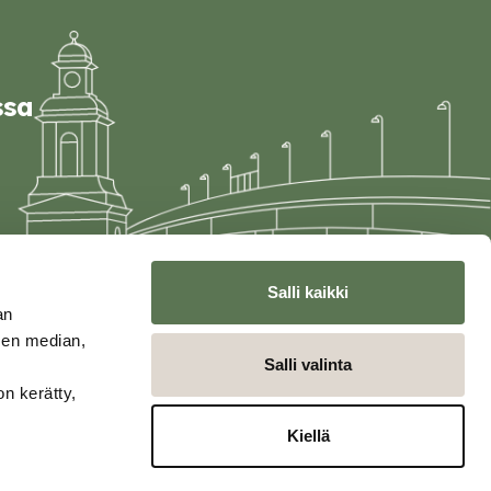
ssa
Salli kaikki
an
sen median,
Salli valinta
on kerätty,
Kiellä