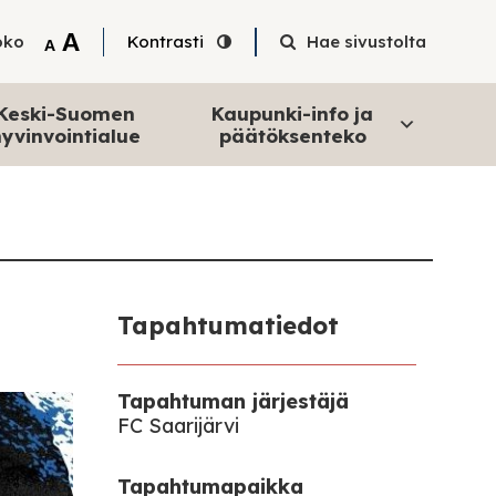
Tekstin suurentaminen
A
oko
Kontrasti
Hae sivustolta
Tekstin pienentäminen
A
Keski-Suomen
Kaupunki-info ja
yvinvointialue
päätöksenteko
Tapahtumatiedot
Tapahtuman järjestäjä
FC Saarijärvi
Tapahtumapaikka