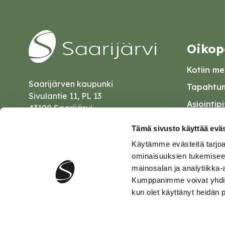
Oikop
Kotiin mei
Saarijärven kaupunki
Tapahtum
Sivulantie 11, PL 13
Asiointip
43100 Saarijärvi
Esityslist
kirjaamo@saarijarvi.fi
Tämä sivusto käyttää eväs
Kuulutuk
Käytämme evästeitä tarjoa
Karttapalvelu
Palautel
ominaisuuksien tukemisee
mainosalan ja analytiikka-
Saavutet
Kumppanimme voivat yhdistää 
kun olet käyttänyt heidän 
Tietosuo