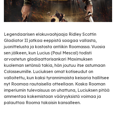
Legendaarisen elokuvaohjaaja Ridley Scottin
Gladiator II jatkaa eeppistä saagaa vallasta,
juonittelusta ja kostosta antiikin Roomassa. Vuosia
sen jälkeen, kun Lucius (Paul Mescal) todisti
arvostetun gladiaattorisankari Maximuksen
kuoleman setänsä takia, hän joutuu itse astumaan
Colosseumille. Luciuksen omat kotiseudut on
valloitettu, kun kaksi tyrannimaista keisaria hallitsee
nyt Roomaa rautaisella otteellaan. Koska Rooman
imperiumin tulevaisuus on uhattuna, Luciuksen pitää
ammentaa kokemistaan vääryyksistä voimaa ja
palauttaa Rooma takaisin kansalleen.