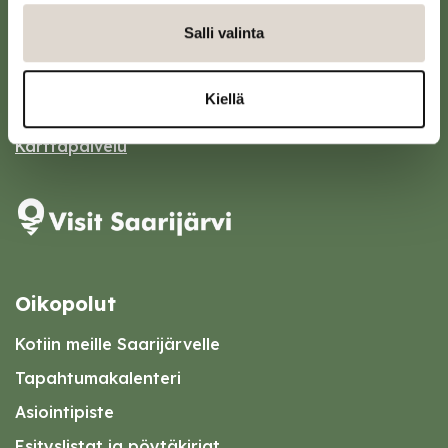
Saarijärven kaupunki
Salli valinta
Sivulantie 11, PL 13
43100 Saarijärvi
Kiellä
kirjaamo@saarijarvi.fi
Karttapalvelu
Oikopolut
Kotiin meille Saarijärvelle
Tapahtumakalenteri
Asiointipiste
Esityslistat ja pöytäkirjat