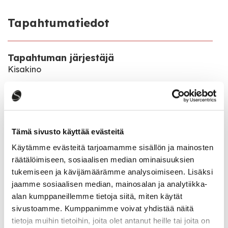
Tapahtumatiedot
Tapahtuman järjestäjä
Kisakino
Tapahtumapaikka
Sivulantie 11
Tämä sivusto käyttää evästeitä
Pääsymaksu
11€
Käytämme evästeitä tarjoamamme sisällön ja mainosten
räätälöimiseen, sosiaalisen median ominaisuuksien
tukemiseen ja kävijämäärämme analysoimiseen. Lisäksi
Katso kaikki tapahtumat
jaamme sosiaalisen median, mainosalan ja analytiikka-
alan kumppaneillemme tietoja siitä, miten käytät
sivustoamme. Kumppanimme voivat yhdistää näitä
tietoja muihin tietoihin, joita olet antanut heille tai joita on