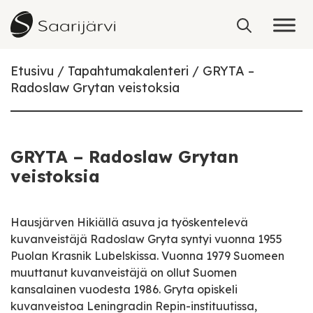
Skip to content
Etusivu
Tapahtumakalenteri
GRYTA –
Radoslaw Grytan veistoksia
GRYTA – Radoslaw Grytan
veistoksia
Hausjärven Hikiällä asuva ja työskentelevä
kuvanveistäjä Radoslaw Gryta syntyi vuonna 1955
Puolan Krasnik Lubelskissa. Vuonna 1979 Suomeen
muuttanut kuvanveistäjä on ollut Suomen
kansalainen vuodesta 1986. Gryta opiskeli
kuvanveistoa Leningradin Repin-instituutissa,