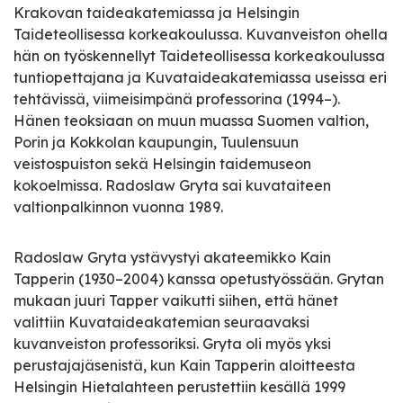
Krakovan taideakatemiassa ja Helsingin
Taideteollisessa korkeakoulussa. Kuvanveiston ohella
hän on työskennellyt Taideteollisessa korkeakoulussa
tuntiopettajana ja Kuvataideakatemiassa useissa eri
tehtävissä, viimeisimpänä professorina (1994–).
Hänen teoksiaan on muun muassa Suomen valtion,
Porin ja Kokkolan kaupungin, Tuulensuun
veistospuiston sekä Helsingin taidemuseon
kokoelmissa. Radoslaw Gryta sai kuvataiteen
valtionpalkinnon vuonna 1989.
Radoslaw Gryta ystävystyi akateemikko Kain
Tapperin (1930–2004) kanssa opetustyössään. Grytan
mukaan juuri Tapper vaikutti siihen, että hänet
valittiin Kuvataideakatemian seuraavaksi
kuvanveiston professoriksi. Gryta oli myös yksi
perustajajäsenistä, kun Kain Tapperin aloitteesta
Helsingin Hietalahteen perustettiin kesällä 1999