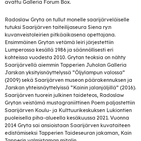
avattu Galleria Forum Box.
Radoslaw Gryta on tullut monelle saarijärveläiselle
tutuksi Saarijärven taiteilijaseura Siena ry:n
kuvanveistoleirien pitkäaikasena opettajana.
Ensimmäinen Grytan vetämä leiri järjestettiin
Lumperossa kesällä 1986 ja säännöllisesti eri
kohteissa vuodesta 2010. Grytan teoksia on nähty
Saarijärvellä aiemmin Tapperien Juholan Galleria
Jarskan yksityisnäyttelyssä ”Öljylampun valossa”
(2009) sekä Saarijärven museon päärakennuksen ja
Jarskan yhteisnäyttelyissä ”Kainin jalanjäljillä” (2016).
Saarijärven tuorein julkinen taideteos, Radoslaw
Grytan veistämä mustagraniittinen Poem paljastettiin
Saarijärven Koulu- ja Kulttuurikeskuksen Lukiontien
puoleisella piha-alueella kesäkuussa 2021. Vuonna
2014 Gryta sai ansioistaan Saarijärven kuvataiteen
edistämiseksi Tapperien Taideseuran jakaman, Kain
Tapperin valmistaman mitalin.