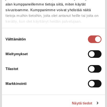
alan kumppaneillemme tietoja siitä, miten käytät
Tapahtumatiedot
sivustoamme. Kumppanimme voivat yhdistää näitä
tietoja muihin tietoihin, joita olet antanut heille tai joita on
kerätty, kun olet käyttänyt heidän palvelujaan.
Tapahtuman järjestäjä
Saarijärven museo
Suostumuksen
Välttämätön
valinta
Pääsymaksu
Aikuiset 9,00 €
Aikuiset, 10 henkilöä tai enemmän 4,50 €
Mieltymykset
Lapset (4–12-vuotiaat) 4,50 €
Lapset (alle 4-vuotiaat) 0,00 €
Tilastot
Asiantuntijaopastus 30,00 € /tunti
Museon näyttelytilojen aukioloajat
Markkinointi
ke–su klo 12–17
Tutustu myös
Näytä tiedot