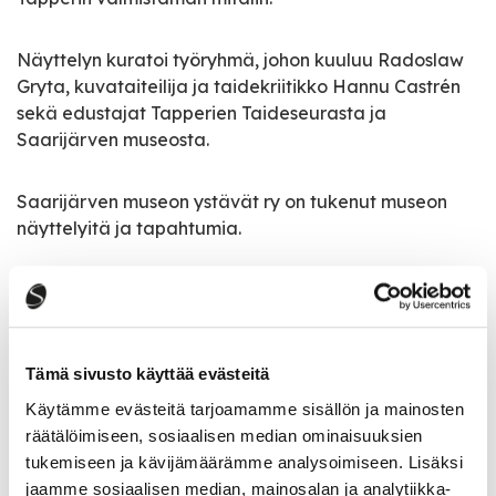
Näyttelyn kuratoi työryhmä, johon kuuluu Radoslaw
Gryta, kuvataiteilija ja taidekriitikko Hannu Castrén
sekä edustajat Tapperien Taideseurasta ja
Saarijärven museosta.
Saarijärven museon ystävät ry on tukenut museon
näyttelyitä ja tapahtumia.
Näyttely on osa Tapperien Taideseura ry:n 30-
vuotisjuhlavuoden 2023 ohjelmaa. Suomen
Kulttuurirahaston Keski-Suomen rahasto sekä
opetus- ja kulttuuriministeriö ovat tukeneet
Tämä sivusto käyttää evästeitä
juhlavuoden ohjelmaa. Juhlavuoden suojelijana toimii
Käytämme evästeitä tarjoamamme sisällön ja mainosten
tiede- ja kulttuuriministeri Petri Honkonen.
räätälöimiseen, sosiaalisen median ominaisuuksien
tukemiseen ja kävijämäärämme analysoimiseen. Lisäksi
jaamme sosiaalisen median, mainosalan ja analytiikka-