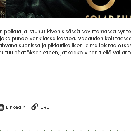
n polkua ja istunut kiven sisässä sovittamassa synte
 joka punoo vankilassa kostoa. Vapauden koittaess
hvana suonissa ja pikkurikollisen leima loistaa otsa
outuu päätöksen eteen, jatkaako vihan tiellä vai an
URL
Linkedin