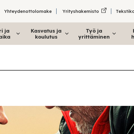
Tekstik
Yhteydenottolomake
Yrityshakemisto
i ja
Kasvatus ja
Työ ja
aika
koulutus
yrittäminen
h