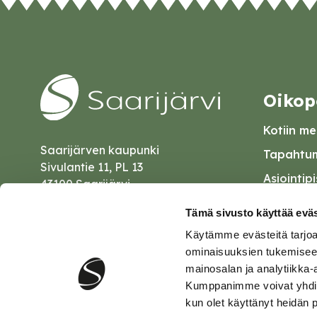
Oikop
Kotiin mei
Saarijärven kaupunki
Tapahtum
Sivulantie 11, PL 13
Asiointip
43100 Saarijärvi
Esityslist
kirjaamo@saarijarvi.fi
Tämä sivusto käyttää eväs
Kuulutuk
Käytämme evästeitä tarjoa
Karttapalvelu
Palautel
ominaisuuksien tukemisee
mainosalan ja analytiikka-
Saavutet
Kumppanimme voivat yhdistää 
kun olet käyttänyt heidän 
Tietosuo