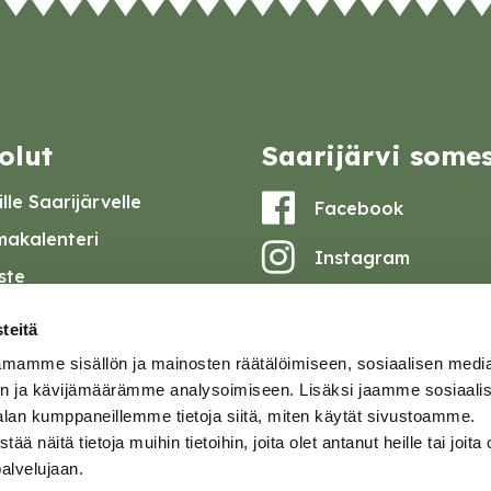
olut
Saarijärvi some
lle Saarijärvelle
Facebook
akalenteri
Instagram
iste
Youtube
at ja pöytäkirjat
teitä
set
mamme sisällön ja mainosten räätälöimiseen, sosiaalisen medi
omake
n ja kävijämäärämme analysoimiseen. Lisäksi jaamme sosiaali
alan kumppaneillemme tietoja siitä, miten käytät sivustoamme.
tavuusseloste
näitä tietoja muihin tietoihin, joita olet antanut heille tai joita 
palvelujaan.
ja