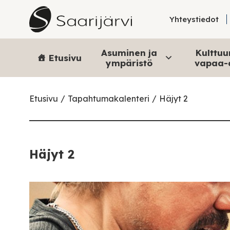
Skip to content
Yhteystiedot
Asuminen ja
Kulttuur
Etusivu
ympäristö
vapaa-
Etusivu
Tapahtumakalenteri
Häjyt 2
Häjyt 2