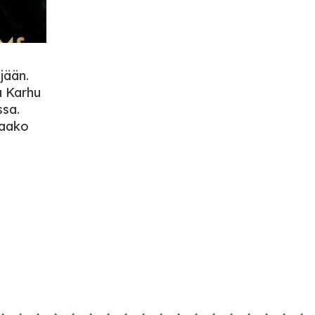
jään.
a Karhu
ssa.
taako