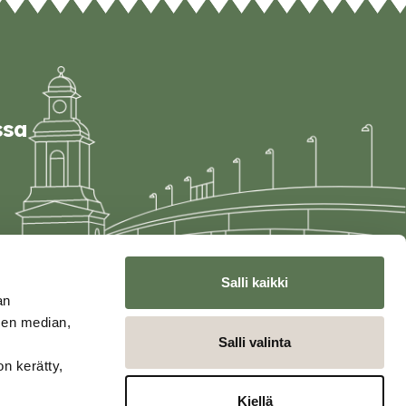
ssa
Salli kaikki
an
sen median,
Salli valinta
on kerätty,
Kiellä