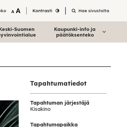
Tekstin suurentaminen
A
oko
Kontrasti
Hae sivustolta
Tekstin pienentäminen
A
Keski-Suomen
Kaupunki-info ja
yvinvointialue
päätöksenteko
Tapahtumatiedot
Tapahtuman järjestäjä
Kisakino
Tapahtumapaikka