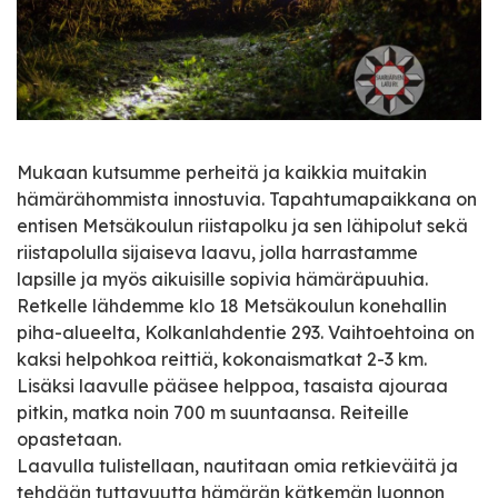
Mukaan kutsumme perheitä ja kaikkia muitakin
hämärähommista innostuvia. Tapahtumapaikkana on
entisen Metsäkoulun riistapolku ja sen lähipolut sekä
riistapolulla sijaiseva laavu, jolla harrastamme
lapsille ja myös aikuisille sopivia hämäräpuuhia.
Retkelle lähdemme klo 18 Metsäkoulun konehallin
piha-alueelta, Kolkanlahdentie 293. Vaihtoehtoina on
kaksi helpohkoa reittiä, kokonaismatkat 2-3 km.
Lisäksi laavulle pääsee helppoa, tasaista ajouraa
pitkin, matka noin 700 m suuntaansa. Reiteille
opastetaan.
Laavulla tulistellaan, nautitaan omia retkieväitä ja
tehdään tuttavuutta hämärän kätkemän luonnon