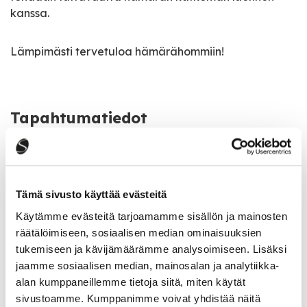
kanssa.
Lämpimästi tervetuloa hämärähommiin!
Tapahtumatiedot
Tapahtuman järjestäjä
Saarijärven Latu ry
Tämä sivusto käyttää evästeitä
Tapahtumapaikka
Käytämme evästeitä tarjoamamme sisällön ja mainosten
Kolkanlahdentie 293, 43250 Saarijärvi
räätälöimiseen, sosiaalisen median ominaisuuksien
tukemiseen ja kävijämäärämme analysoimiseen. Lisäksi
jaamme sosiaalisen median, mainosalan ja analytiikka-
Katso kaikki tapahtumat
alan kumppaneillemme tietoja siitä, miten käytät
sivustoamme. Kumppanimme voivat yhdistää näitä