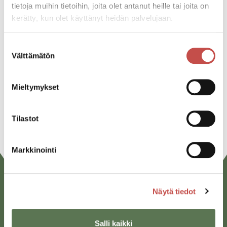
tietoja muihin tietoihin, joita olet antanut heille tai joita on
kerätty, kun olet käyttänyt heidän palvelujaan.
Jaa tapahtuma:
Facebook
Suostumuksen
Välttämätön
valinta
Twitter
Linkedin
Mieltymykset
URL
Tilastot
Markkinointi
Näytä tiedot
Salli kaikki