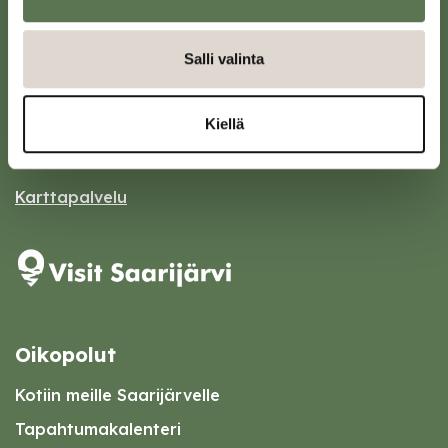
Salli valinta
Saarijärven kaupunki
Sivulantie 11, PL 13
43100 Saarijärvi
Kiellä
kirjaamo@saarijarvi.fi
Karttapalvelu
Oikopolut
Kotiin meille Saarijärvelle
Tapahtumakalenteri