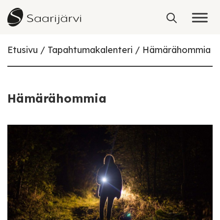
Skip to content
Etusivu
Tapahtumakalenteri
Hämärähommia
Hämärähommia