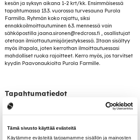
kesän ja syksyn aikana 1-2 krt/kk. Ensimmäisessä
tapahtumassa 13.3. vuorossa turvesauna Purola
Farmilla. Ryhmän koko rajattu, siksi
ennakkoilmoittautuminen 6.3. mennessä vain
sähköpostilla jaana.sironen@redcross.fi , osallistujat
otetaan ilmiottautumisjärjestyksessä. Iltaan sisältyy
myös iltapala, joten kerrothan ilmoittautuessasi
mahdolliset ruoka rajoitteet. Kerro myös, jos tarvitset
kyydin Paavonaukiolta Purola Farmille.
Tapahtumatiedot
Tapahtuman järjestäjä
SPR:n Saarijärven osasto / Huomispäivän Hyvä
Tämä sivusto käyttää evästeitä
Elämä -hanke
Käytämme evästeitä tarjoamamme sisällön ja mainosten