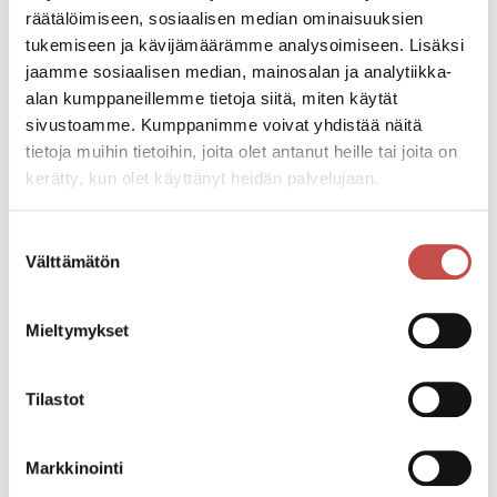
räätälöimiseen, sosiaalisen median ominaisuuksien
Tapahtumapaikka
tukemiseen ja kävijämäärämme analysoimiseen. Lisäksi
Kekkosentie 491 Saarijärvi
jaamme sosiaalisen median, mainosalan ja analytiikka-
alan kumppaneillemme tietoja siitä, miten käytät
Pääsymaksu
sivustoamme. Kumppanimme voivat yhdistää näitä
SPR Saarijärven osaston jäseniltä 10 € ja ei jäseniltä
tietoja muihin tietoihin, joita olet antanut heille tai joita on
20 €. Maksetaan käteisellä tapahtumapaikalla.
kerätty, kun olet käyttänyt heidän palvelujaan.
Katso kaikki tapahtumat
Suostumuksen
Välttämätön
valinta
Mieltymykset
Jaa tapahtuma:
Facebook
Tilastot
Twitter
Linkedin
Markkinointi