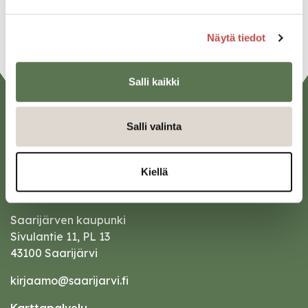
URL
Näytä tiedot
Salli kaikki
Salli valinta
Kiellä
Saarijärven kaupunki
Sivulantie 11, PL 13
43100 Saarijärvi
kirjaamo@saarijarvi.fi