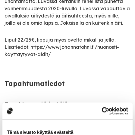
unohtamatta. Luvassa kerrankin rehellistä puhetta
vanhemmuudesta 2020-luvulla. Luvassa vapauttavia
oivalluksia äitiydestä ja äitisuhteesta, myös niille,
joilla ei ole omia lapsia. Jokaisella on kuitenkin äiti.
Liput 22/25€, lippuja myös ovelta mikäli jäljellä.
Lisätiedot: https://www.johannatohni.fi/huonosti-
kayttaytyvat-aidit/
Tapahtumatiedot
Tapahtuman järjestäjä
Liikelataamo Saarijärvi & Aaja Media Oy
Tapahtumapaikka
Tämä sivusto käyttää evästeitä
Rentontie 7, 43100 Saarijärvi