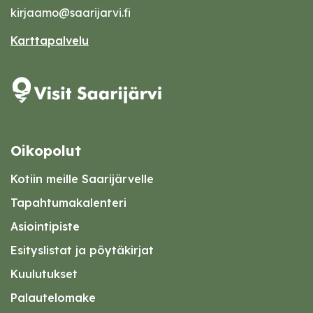
kirjaamo@saarijarvi.fi
Karttapalvelu
Oikopolut
Kotiin meille Saarijärvelle
Tapahtumakalenteri
Asiointipiste
Esityslistat ja pöytäkirjat
Kuulutukset
Palautelomake