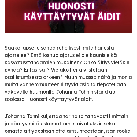
Saako lapselle sanoa rehellisesti mitä hänestä
ajattelee? Entä jos tuo ajatus ei ole kaunis eikä
kasvatusstandardien mukainen? Onko äitiys vieläkin
pyhää? Entäs isät? Vieläkö heitä ylistetään
osallistumisesta arkeen? Muun muassa näitä ja monia
muita vanhemmuuteen liittyviä asioita riepotellaan
väkevällä huumorilla Johanna Tohnin stand up -
soolossa Huonosti käyttäytyvät äidit.
Johanna Tohni kuljettaa tarinoita taitavasti limittäin
ja päätyy mitä uskomattomiin oivalluksiin sekä
omasta äitiydestään että äitisuhteestaan, isän roolia