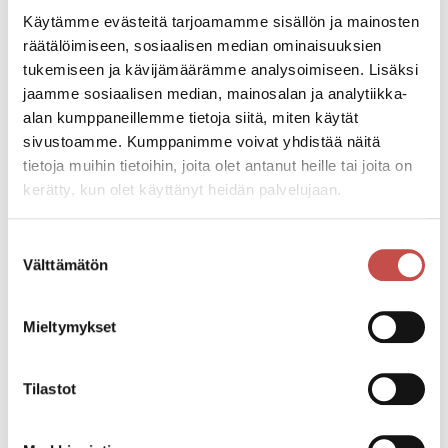
Käytämme evästeitä tarjoamamme sisällön ja mainosten
räätälöimiseen, sosiaalisen median ominaisuuksien
Pääsymaksu
tukemiseen ja kävijämäärämme analysoimiseen. Lisäksi
22€ ennakko, ovelta 25€ mikäli jäljellä
jaamme sosiaalisen median, mainosalan ja analytiikka-
Liput: https://kauppa.liikelataamo.fi/pd/270/stand-
alan kumppaneillemme tietoja siitä, miten käytät
up-johanna-tohni-huonosti-kayttaytyvat-aidit-pe-
sivustoamme. Kumppanimme voivat yhdistää näitä
811
tietoja muihin tietoihin, joita olet antanut heille tai joita on
kerätty, kun olet käyttänyt heidän palvelujaan.
Kesto n. 1h 35 min sis. väliajan
Suostumuksen
Välttämätön
valinta
Katso kaikki tapahtumat
Mieltymykset
Jaa tapahtuma:
Tilastot
Facebook
Twitter