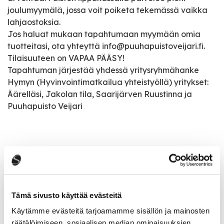
joulumyymälä, jossa voit poiketa tekemässä vaikka
lahjaostoksia.
Jos haluat mukaan tapahtumaan myymään omia
tuotteitasi, ota yhteyttä info@puuhapuistoveijari.fi.
Tilaisuuteen on VAPAA PÄÄSY!
Tapahtuman järjestää yhdessä yritysryhmähanke
Hymyn (Hyvinvointimatkailua yhteistyöllä) yritykset:
Äärelläsi, Jakolan tila, Saarijärven Ruustinna ja
Puuhapuisto Veijari
Tapahtumatiedot
Tapahtuman järjestäjä
Tämä sivusto käyttää evästeitä
Puuhapuisto Veijari
Käytämme evästeitä tarjoamamme sisällön ja mainosten
räätälöimiseen, sosiaalisen median ominaisuuksien