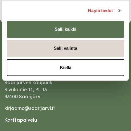
Näytä tiedot
Salli kaikki
Salli valinta
Kiellä
Saarijärven kaupunki
Sivulantie 11, PL 13
43100 Saarijärvi
kirjaamo@saarijarvi.fi
Karttapalvelu