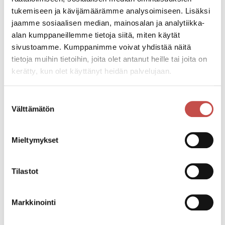
Tapahtumapaikka
tukemiseen ja kävijämäärämme analysoimiseen. Lisäksi
Puistotie 1 43250 Kolkanlahti
jaamme sosiaalisen median, mainosalan ja analytiikka-
alan kumppaneillemme tietoja siitä, miten käytät
Pääsymaksu
sivustoamme. Kumppanimme voivat yhdistää näitä
VAPAA PÄÄSY!
tietoja muihin tietoihin, joita olet antanut heille tai joita on
kerätty, kun olet käyttänyt heidän palvelujaan.
Katso kaikki tapahtumat
Suostumuksen
Välttämätön
valinta
Jaa tapahtuma:
Mieltymykset
Facebook
Tilastot
Twitter
Linkedin
Markkinointi
URL