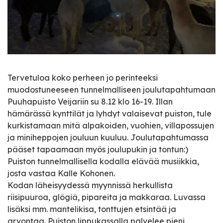
Tervetuloa koko perheen jo perinteeksi
muodostuneeseen tunnelmalliseen joulutapahtumaan
Puuhapuisto Veijariin su 8.12 klo 16-19. Illan
hämärässä kynttilät ja lyhdyt valaisevat puiston, tule
kurkistamaan mitä alpakoiden, vuohien, villapossujen
ja miniheppojen jouluun kuuluu. Joulutapahtumassa
pääset tapaamaan myös joulupukin ja tontun:)
Puiston tunnelmallisella kodalla elävää musiikkia,
josta vastaa Kalle Kohonen.
Kodan läheisyydessä myynnissä herkullista
riisipuuroa, glögiä, pipareita ja makkaraa. Luvassa
lisäksi mm. mantelikisa, tonttujen etsintää ja
arvontaa. Puiston lippukassalla palvelee pieni