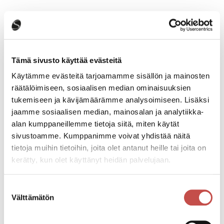
Tapahtumatiedot
Tämä sivusto käyttää evästeitä
Käytämme evästeitä tarjoamamme sisällön ja mainosten
räätälöimiseen, sosiaalisen median ominaisuuksien
Tapahtuman järjestäjä
tukemiseen ja kävijämäärämme analysoimiseen. Lisäksi
Mukana tapahtumasarjaa toteuttamassa ovat Keski-
jaamme sosiaalisen median, mainosalan ja analytiikka-
Suomen hyvinvointialueen varhaisen tuen palvelut,
alan kumppaneillemme tietoja siitä, miten käytät
Keski-Suomen kestävän kasvun hanke, Saarijärven
sivustoamme. Kumppanimme voivat yhdistää näitä
kaupunki ja SPR
tietoja muihin tietoihin, joita olet antanut heille tai joita on
kerätty, kun olet käyttänyt heidän palvelujaan.
Tapahtumapaikka
Kauppakatu 8, 2. krs., Saarijärvi, käynti sisäpihan
Suostumuksen
puolelta
Välttämätön
valinta
Pääsymaksu