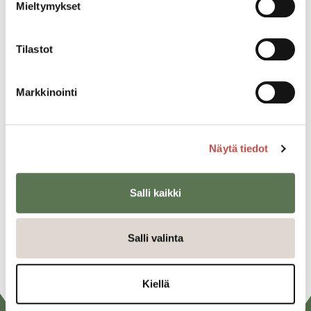
Mieltymykset
Ei ole.
Tilastot
Katso kaikki tapahtumat
Markkinointi
Jaa tapahtuma:
Facebook
Näytä tiedot
Twitter
Salli kaikki
Linkedin
URL
Salli valinta
Kiellä