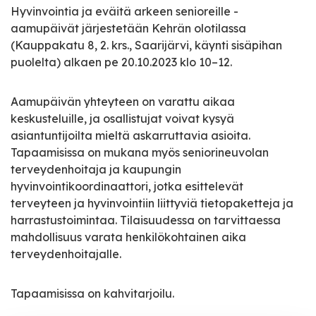
Hyvinvointia ja eväitä arkeen senioreille -
aamupäivät järjestetään Kehrän olotilassa
(Kauppakatu 8, 2. krs., Saarijärvi, käynti sisäpihan
puolelta) alkaen pe 20.10.2023 klo 10–12.
Aamupäivän yhteyteen on varattu aikaa
keskusteluille, ja osallistujat voivat kysyä
asiantuntijoilta mieltä askarruttavia asioita.
Tapaamisissa on mukana myös seniorineuvolan
terveydenhoitaja ja kaupungin
hyvinvointikoordinaattori, jotka esittelevät
terveyteen ja hyvinvointiin liittyviä tietopaketteja ja
harrastustoimintaa. Tilaisuudessa on tarvittaessa
mahdollisuus varata henkilökohtainen aika
terveydenhoitajalle.
Tapaamisissa on kahvitarjoilu.