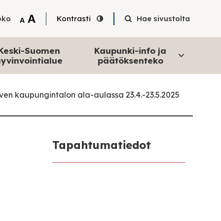
Tekstin suurentaminen
A
oko
Kontrasti
Hae sivustolta
Tekstin pienentäminen
A
Keski-Suomen
Kaupunki-info ja
yvinvointialue
päätöksenteko
ven kaupungintalon ala-aulassa 23.4.-23.5.2025
Tapahtumatiedot
a