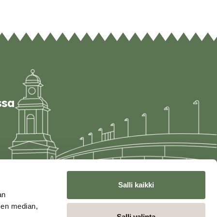
ssa
Salli kaikki
an
sen median,
Salli valinta