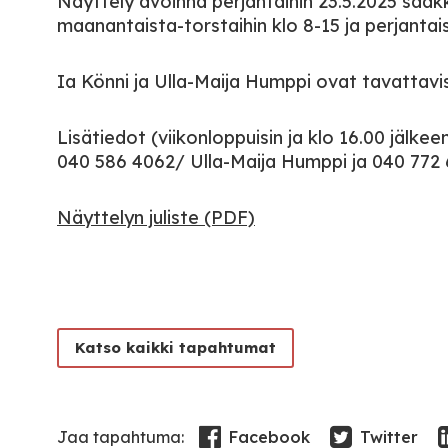
Näyttely avoinna perjantaihin 23.5.2025 saak
maanantaista-torstaihin klo 8-15 ja perjantais
Ia Könni ja Ulla-Maija Humppi ovat tavattavissa
Lisätiedot (viikonloppuisin ja klo 16.00 jälkee
040 586 4062/ Ulla-Maija Humppi ja 040 772
Näyttelyn juliste (PDF)
Katso kaikki tapahtumat
Facebook
Twitter
Jaa tapahtuma: