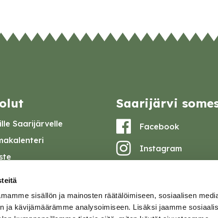
olut
Saarijärvi some
lle Saarijärvelle
Facebook
akalenteri
Instagram
iste
Youtube
at ja pöytäkirjat
teitä
set
mamme sisällön ja mainosten räätälöimiseen, sosiaalisen medi
omake
n ja kävijämäärämme analysoimiseen. Lisäksi jaamme sosiaali