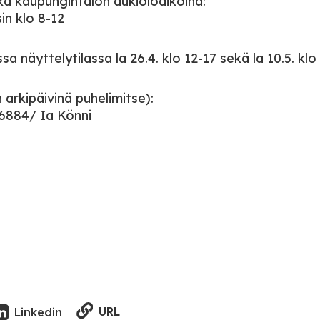
ka kaupungintalon aukioloaikoina:
in klo 8-12
 näyttelytilassa la 26.4. klo 12-17 sekä la 10.5. klo 
n arkipäivinä puhelimitse):
 6884/ Ia Könni
URL
Linkedin