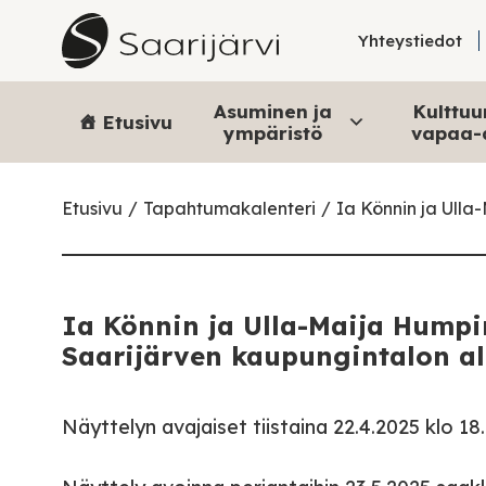
Skip to content
Yhteystiedot
Asuminen ja
Kulttuur
Etusivu
ympäristö
vapaa-
Etusivu
Tapahtumakalenteri
Ia Könnin ja Ulla
Ia Könnin ja Ulla-Maija Humpi
Saarijärven kaupungintalon ala
Näyttelyn avajaiset tiistaina 22.4.2025 klo 18