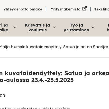
Tekstik
Yhteydenottolomake
Yrityshakemisto
i ja
Kasvatus ja
Työ ja
aika
koulutus
yrittäminen
h
-Maija Humpin kuvataidenäyttely: Satua ja arkea Saarijär
n kuvataidenäyttely: Satua ja arke
-aulassa 23.4.-23.5.2025
.00