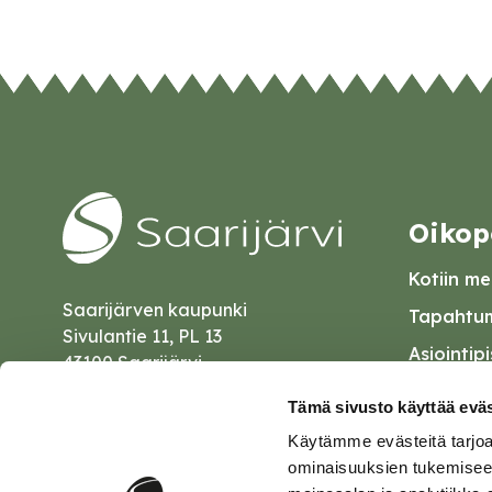
Oikop
Kotiin mei
Saarijärven kaupunki
Tapahtum
Sivulantie 11, PL 13
Asiointip
43100 Saarijärvi
Esityslist
kirjaamo@saarijarvi.fi
Tämä sivusto käyttää eväs
Kuulutuk
Käytämme evästeitä tarjoa
Karttapalvelu
Palautel
ominaisuuksien tukemisee