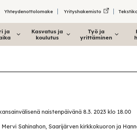
Tekstik
Yhteydenottolomake
Yrityshakemisto
i ja
Kasvatus ja
Työ ja
aika
koulutus
yrittäminen
h
e kansainvälisenä naistenpäivänä 8.3. 2023 klo 18.00
n, Mervi Sahinahon, Saarijärven kirkkokuoron ja Han