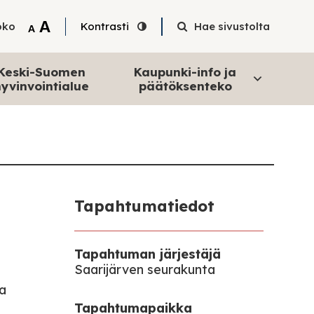
Tekstin suurentaminen
A
oko
Kontrasti
Hae sivustolta
Tekstin pienentäminen
A
Keski-Suomen
Kaupunki-info ja
yvinvointialue
päätöksenteko
Tapahtumatiedot
Tapahtuman järjestäjä
Saarijärven seurakunta
na
Tapahtumapaikka