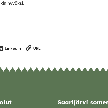
kin hyväksi.
URL
Linkedin
olut
Saarijärvi some