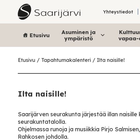
Skip to content
Yhteystiedot
Asuminen ja
Kulttuur
Etusivu
ympäristö
vapaa-
Etusivu
Tapahtumakalenteri
Ilta naisille!
Ilta naisille!
Saarijärven seurakunta järjestää illan naisill
seurakuntatalolla.
Ohjelmassa runoja ja musiikkia Pirjo Salmise
Rahkosen johdolla.