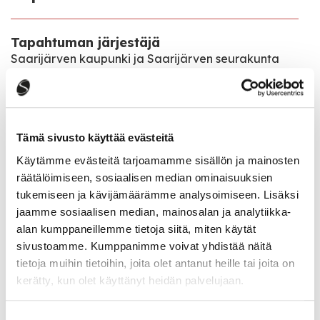
Tapahtuman järjestäjä
Saarijärven kaupunki ja Saarijärven seurakunta
Pääsymaksu
Vapaa pääsy
Tämä sivusto käyttää evästeitä
Käytämme evästeitä tarjoamamme sisällön ja mainosten
Katso kaikki tapahtumat
räätälöimiseen, sosiaalisen median ominaisuuksien
tukemiseen ja kävijämäärämme analysoimiseen. Lisäksi
jaamme sosiaalisen median, mainosalan ja analytiikka-
Jaa tapahtuma:
alan kumppaneillemme tietoja siitä, miten käytät
sivustoamme. Kumppanimme voivat yhdistää näitä
Facebook
tietoja muihin tietoihin, joita olet antanut heille tai joita on
kerätty, kun olet käyttänyt heidän palvelujaan.
Twitter
Linkedin
Suostumuksen