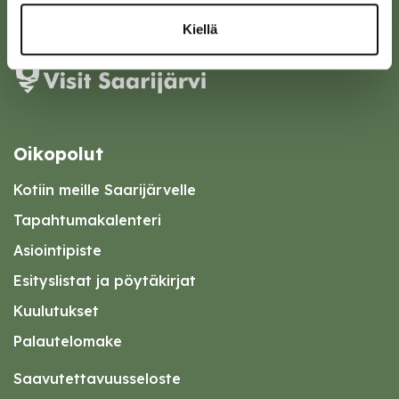
Karttapalvelu
Kiellä
Oikopolut
Kotiin meille Saarijärvelle
Tapahtumakalenteri
Asiointipiste
Esityslistat ja pöytäkirjat
Kuulutukset
Palautelomake
Saavutettavuusseloste