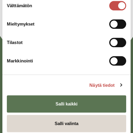
Välttämätön
valinta
URL
Mieltymykset
Tilastot
Markkinointi
Näytä tiedot
Saarijärven kaupunki
Salli kaikki
Sivulantie 11, PL 13
43100 Saarijärvi
Salli valinta
kirjaamo@saarijarvi.fi