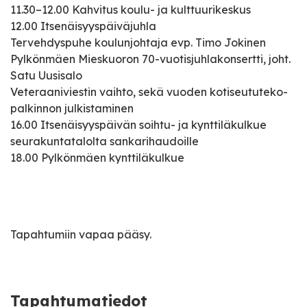
11.30–12.00 Kahvitus koulu- ja kulttuurikeskus
12.00 Itsenäisyyspäiväjuhla
Tervehdyspuhe koulunjohtaja evp. Timo Jokinen
Pylkönmäen Mieskuoron 70-vuotisjuhlakonsertti, joht.
Satu Uusisalo
Veteraaniviestin vaihto, sekä vuoden kotiseututeko-
palkinnon julkistaminen
16.00 Itsenäisyyspäivän soihtu- ja kynttiläkulkue
seurakuntatalolta sankarihaudoille
18.00 Pylkönmäen kynttiläkulkue
Tapahtumiin vapaa pääsy.
Tapahtumatiedot