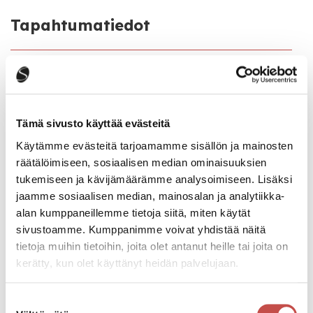
Tapahtumatiedot
Tapahtuman järjestäjä
Saarijärven seurakunta
Tämä sivusto käyttää evästeitä
Katso kaikki tapahtumat
Käytämme evästeitä tarjoamamme sisällön ja mainosten
räätälöimiseen, sosiaalisen median ominaisuuksien
tukemiseen ja kävijämäärämme analysoimiseen. Lisäksi
jaamme sosiaalisen median, mainosalan ja analytiikka-
Jaa tapahtuma:
alan kumppaneillemme tietoja siitä, miten käytät
Facebook
sivustoamme. Kumppanimme voivat yhdistää näitä
tietoja muihin tietoihin, joita olet antanut heille tai joita on
Twitter
kerätty, kun olet käyttänyt heidän palvelujaan.
Linkedin
Suostumuksen
URL