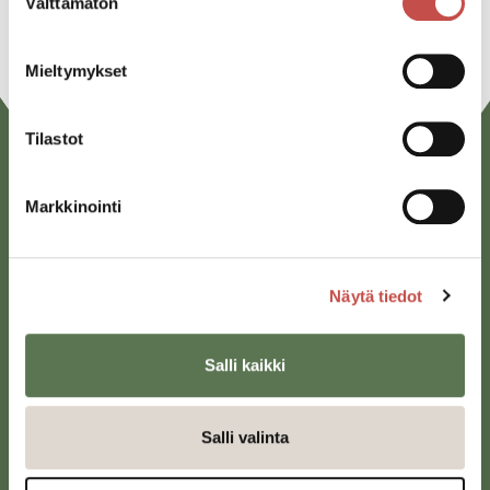
Välttämätön
valinta
Mieltymykset
Tilastot
Markkinointi
Näytä tiedot
Saarijärven kaupunki
Sivulantie 11, PL 13
Salli kaikki
43100 Saarijärvi
kirjaamo@saarijarvi.fi
Salli valinta
Karttapalvelu