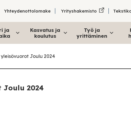
Tekstik
Yhteydenottolomake
Yrityshakemisto
i ja
Kasvatus ja
Työ ja
aika
koulutus
yrittäminen
h
t yleisövuorot Joulu 2024
t Joulu 2024