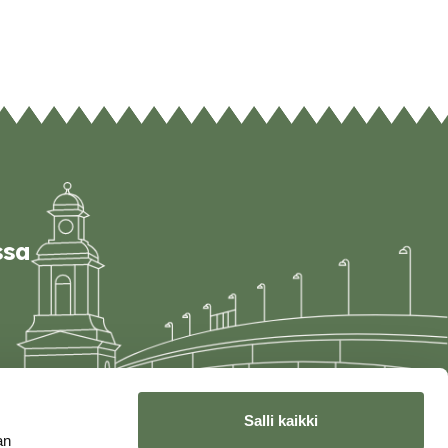
ssa
Salli kaikki
an