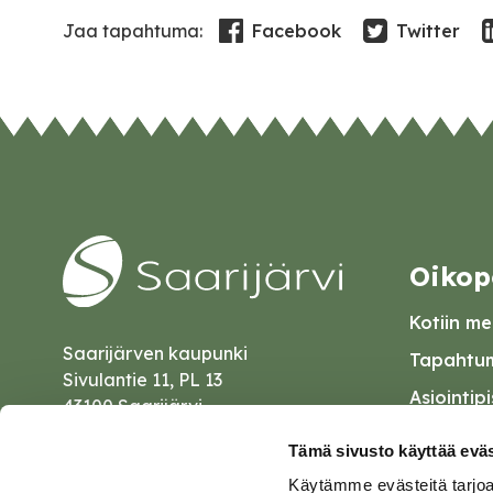
Facebook
Twitter
Jaa tapahtuma:
Oikop
Kotiin mei
Saarijärven kaupunki
Tapahtum
Sivulantie 11, PL 13
Asiointip
43100 Saarijärvi
Esityslist
kirjaamo@saarijarvi.fi
Tämä sivusto käyttää eväs
Kuulutuk
Käytämme evästeitä tarjoa