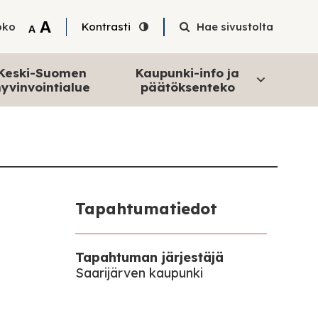
Tekstin suurentaminen
A
oko
Kontrasti
Hae sivustolta
Tekstin pienentäminen
A
Keski-Suomen
Kaupunki-info ja
yvinvointialue
päätöksenteko
Tapahtumatiedot
Tapahtuman järjestäjä
Saarijärven kaupunki