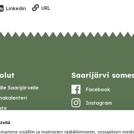
URL
Linkedin
olut
Saarijärvi some
lle Saarijärvelle
Facebook
akalenteri
Instagram
iste
Youtube
at ja pöytäkirjat
teitä
set
mamme sisällön ja mainosten räätälöimiseen, sosiaalisen medi