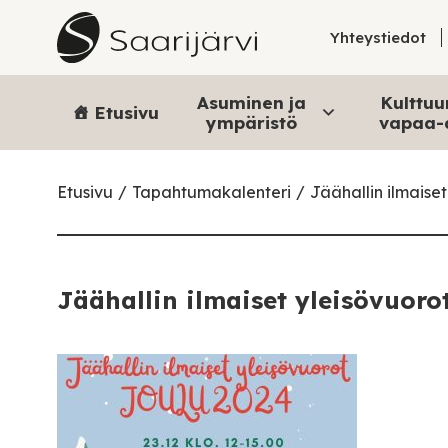
Skip to content
Yhteystiedot
Asuminen ja
Kulttuur
Etusivu
ympäristö
vapaa-
Etusivu
Tapahtumakalenteri
Jäähallin ilmaise
Jäähallin ilmaiset yleisövuoro