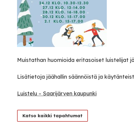
Muistathan huomioida eritasoiset luistelijat jä
Lisätietoja jäähallin säännöistä ja käytänteis
Luistelu – Saarijärven kaupunki
Katso kaikki tapahtumat