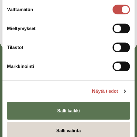
Linkedin
Suostumuksen
Välttämätön
valinta
URL
Mieltymykset
Tilastot
Markkinointi
Näytä tiedot
Saarijärven kaupunki
Salli kaikki
Sivulantie 11, PL 13
43100 Saarijärvi
Salli valinta
kirjaamo@saarijarvi.fi