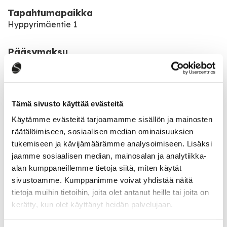
Tapahtumapaikka
Hyppyrimäentie 1
Pääsymaksu
Tämä urheilujuhla on maksuton!
Pelataan 2x 45 min. ja välissä erätauko.
Tämä sivusto käyttää evästeitä
Käytämme evästeitä tarjoamamme sisällön ja mainosten
Katso kaikki tapahtumat
räätälöimiseen, sosiaalisen median ominaisuuksien
tukemiseen ja kävijämäärämme analysoimiseen. Lisäksi
jaamme sosiaalisen median, mainosalan ja analytiikka-
alan kumppaneillemme tietoja siitä, miten käytät
Jaa tapahtuma:
sivustoamme. Kumppanimme voivat yhdistää näitä
Facebook
tietoja muihin tietoihin, joita olet antanut heille tai joita on
kerätty, kun olet käyttänyt heidän palvelujaan.
Twitter