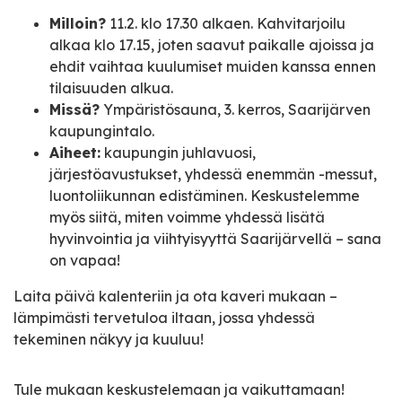
Milloin?
11.2. klo 17.30 alkaen. Kahvitarjoilu
alkaa klo 17.15, joten saavut paikalle ajoissa ja
ehdit vaihtaa kuulumiset muiden kanssa ennen
tilaisuuden alkua.
Missä?
Ympäristösauna, 3. kerros, Saarijärven
kaupungintalo.
Aiheet:
kaupungin juhlavuosi,
järjestöavustukset, yhdessä enemmän -messut,
luontoliikunnan edistäminen. Keskustelemme
myös siitä, miten voimme yhdessä lisätä
hyvinvointia ja viihtyisyyttä Saarijärvellä – sana
on vapaa!
Laita päivä kalenteriin ja ota kaveri mukaan –
lämpimästi tervetuloa iltaan, jossa yhdessä
tekeminen näkyy ja kuuluu!
Tule mukaan keskustelemaan ja vaikuttamaan!