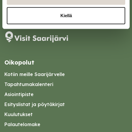
kirjaamo@saarijarvi.fi
Kiellä
Karttapalvelu
Oikopolut
Kotiin meille Saarijärvelle
Tapahtumakalenteri
Asiointipiste
Esityslistat ja pöytäkirjat
Kuulutukset
Palautelomake