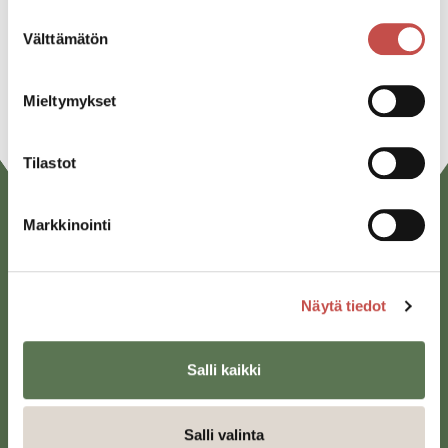
Suostumuksen
Linkedin
Välttämätön
valinta
URL
Mieltymykset
Tilastot
Markkinointi
Näytä tiedot
Salli kaikki
Saarijärven kaupunki
Sivulantie 11, PL 13
43100 Saarijärvi
Salli valinta