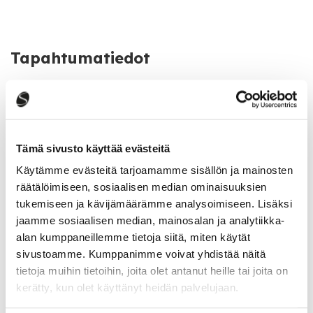
Tapahtumatiedot
Tapahtumapaikka
Ympäristösauna 3. kerros, Saarijärven kaupungintalo,
Sivulantie 11, 43100 Saarijärvi
Tämä sivusto käyttää evästeitä
Käytämme evästeitä tarjoamamme sisällön ja mainosten
räätälöimiseen, sosiaalisen median ominaisuuksien
Katso kaikki tapahtumat
tukemiseen ja kävijämäärämme analysoimiseen. Lisäksi
jaamme sosiaalisen median, mainosalan ja analytiikka-
alan kumppaneillemme tietoja siitä, miten käytät
Jaa tapahtuma:
sivustoamme. Kumppanimme voivat yhdistää näitä
tietoja muihin tietoihin, joita olet antanut heille tai joita on
Facebook
kerätty, kun olet käyttänyt heidän palvelujaan.
Twitter