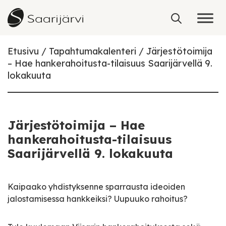
Skip to content
Etusivu
Tapahtumakalenteri
Järjestötoimija
– Hae hankerahoitusta-tilaisuus Saarijärvellä 9.
lokakuuta
Järjestötoimija – Hae
hankerahoitusta-tilaisuus
Saarijärvellä 9. lokakuuta
Kaipaako yhdistyksenne sparrausta ideoiden
jalostamisessa hankkeiksi? Uupuuko rahoitus?