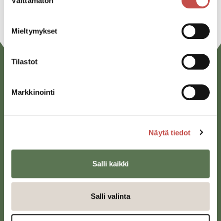
Välttämätön
valinta
Mieltymykset
Tilastot
Markkinointi
Näytä tiedot
Saarijärven kaupunki
Sivulantie 11, PL 13
Salli kaikki
43100 Saarijärvi
kirjaamo@saarijarvi.fi
Salli valinta
Karttapalvelu