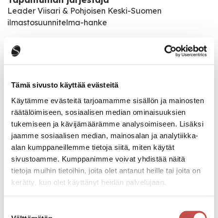
Leader Viisari & Pohjoisen Keski-Suomen
ilmastosuunnitelma-hanke
Tapahtumapaikka
Paavontie 4 43100 Saarijärvi
Tämä sivusto käyttää evästeitä
Katso kaikki tapahtumat
Käytämme evästeitä tarjoamamme sisällön ja mainosten
räätälöimiseen, sosiaalisen median ominaisuuksien
tukemiseen ja kävijämäärämme analysoimiseen. Lisäksi
jaamme sosiaalisen median, mainosalan ja analytiikka-
Jaa tapahtuma:
alan kumppaneillemme tietoja siitä, miten käytät
Facebook
sivustoamme. Kumppanimme voivat yhdistää näitä
tietoja muihin tietoihin, joita olet antanut heille tai joita on
Twitter
kerätty, kun olet käyttänyt heidän palvelujaan.
Linkedin
Suostumuksen
URL