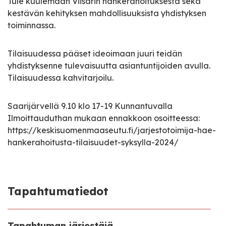
Tule kuulemaan Viisarin hankerahoituksesta sekä
kestävän kehityksen mahdollisuuksista yhdistyksen
toiminnassa.
Tilaisuudessa pääset ideoimaan juuri teidän
yhdistyksenne tulevaisuutta asiantuntijoiden avulla.
Tilaisuudessa kahvitarjoilu.
Saarijärvellä 9.10 klo 17-19 Kunnantuvalla
Ilmoittauduthan mukaan ennakkoon osoitteessa:
https://keskisuomenmaaseutu.fi/jarjestotoimija-hae-
hankerahoitusta-tilaisuudet-syksylla-2024/
Tapahtumatiedot
Tapahtuman järjestäjä