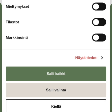
Mieltymykset
Tilastot
Markkinointi
Saarijärven kaupunki
Näytä tiedot
Sivulantie 11, PL 13
43100 Saarijärvi
Salli kaikki
kirjaamo@saarijarvi.fi
Karttapalvelu
Salli valinta
Kiellä