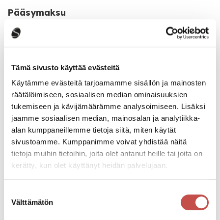
Pääsymaksu
Ilmainen
Katso kaikki tapahtumat
Tämä sivusto käyttää evästeitä
Käytämme evästeitä tarjoamamme sisällön ja mainosten
räätälöimiseen, sosiaalisen median ominaisuuksien
Jaa tapahtuma:
tukemiseen ja kävijämäärämme analysoimiseen. Lisäksi
jaamme sosiaalisen median, mainosalan ja analytiikka-
Facebook
alan kumppaneillemme tietoja siitä, miten käytät
Twitter
sivustoamme. Kumppanimme voivat yhdistää näitä
tietoja muihin tietoihin, joita olet antanut heille tai joita on
Linkedin
kerätty, kun olet käyttänyt heidän palvelujaan.
URL
Suostumuksen
Välttämätön
valinta