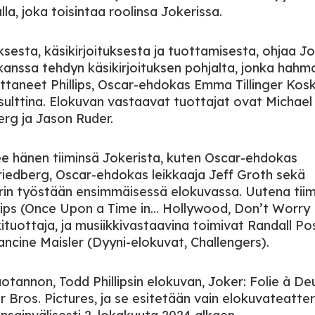
la, joka toisintaa roolinsa Jokerissa.
ksesta, käsikirjoituksesta ja tuottamisesta, ohjaa Jo
kanssa tehdyn käsikirjoituksen pohjalta, jonka hahm
ttaneet Phillips, Oscar-ehdokas Emma Tillinger Kosk
ulttina. Elokuvan vastaavat tuottajat ovat Michael 
erg ja Jason Ruder.
ee hänen tiiminsä Jokerista, kuten Oscar-ehdokas
iedberg, Oscar-ehdokas leikkaaja Jeff Groth sekä
carin työstään ensimmäisessä elokuvassa. Uutena tii
llips (Once Upon a Time in… Hollywood, Don’t Worry
tuottaja, ja musiikkivastaavina toimivat Randall Pos
ncine Maisler (Dyyni-elokuvat, Challengers).
otannon, Todd Phillipsin elokuvan, Joker: Folie à De
 Bros. Pictures, ja se esitetään vain elokuvateatte