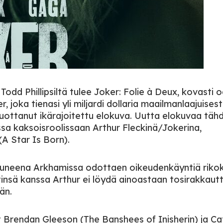
Todd Phillipsiltä tulee Joker: Folie à Deux, kovasti 
 joka tienasi yli miljardi dollaria maailmanlaajuisest
tuottanut ikärajoitettu elokuva. Uutta elokuvaa täh
ssa kaksoisroolissaan Arthur Fleckinä/Jokerina,
A Star Is Born).
ostuneena Arkhamissa odottaen oikeudenkäyntiä riko
tinsä kanssa Arthur ei löydä ainoastaan tosirakkaut
än.
Brendan Gleeson (The Banshees of Inisherin) ja Ca