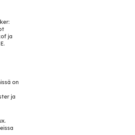
ker:
ot
of ja
E.
missä on
ter ja
ux.
reissa