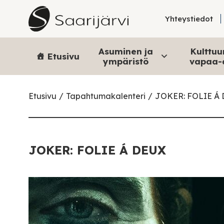
Skip to content
Yhteystiedot
Asuminen ja
Kulttuur
Etusivu
ympäristö
vapaa-
Etusivu
Tapahtumakalenteri
JOKER: FOLIE Á
JOKER: FOLIE Á DEUX