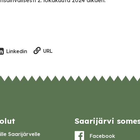
nsainvälisesti 2. lokakuuta 2024 alkaen.
URL
Linkedin
olut
Saarijärvi some
lle Saarijärvelle
Facebook