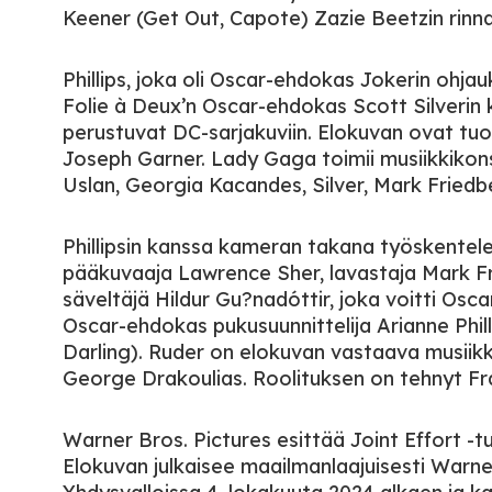
Keener (Get Out, Capote) Zazie Beetzin rinnal
Phillips, joka oli Oscar-ehdokas Jokerin ohjau
Folie à Deux’n Oscar-ehdokas Scott Silverin 
perustuvat DC-sarjakuviin. Elokuvan ovat tuo
Joseph Garner. Lady Gaga toimii musiikkikons
Uslan, Georgia Kacandes, Silver, Mark Friedb
Phillipsin kanssa kameran takana työskentel
pääkuvaaja Lawrence Sher, lavastaja Mark Fr
säveltäjä Hildur Gu?nadóttir, joka voitti Os
Oscar-ehdokas pukusuunnittelija Arianne Phi
Darling). Ruder on elokuvan vastaava musiikki
George Drakoulias. Roolituksen on tehnyt Fra
Warner Bros. Pictures esittää Joint Effort -tu
Elokuvan julkaisee maailmanlaajuisesti Warner