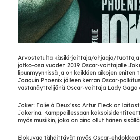
Arvostetulta käsikirjoittaja/ohjaaja/tuottaja 
jatko-osa vuoden 2019 Oscar-voittajalle Joker,
lipunmyynnissä ja on kaikkien aikojen eniten 
Joaquin Phoenix jälleen kerran Oscar-palkitu
vastanäyttelijänä Oscar-voittaja Lady Gaga (
Joker: Folie à Deux’ssa Artur Fleck on lait
Jokerina. Kamppaillessaan kaksoisidentiteet
myös musiikin, joka on aina ollut hänen sisällä
Elokuvaa tähdittävät myös Oscar-ehdokkaat 