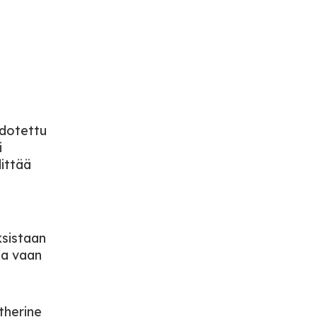
odotettu
i
dittää
ksistaan
ta vaan
therine