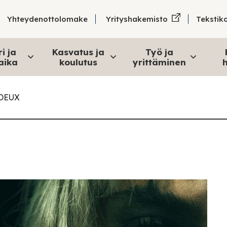
Tekstik
Yhteydenottolomake
Yrityshakemisto
i ja
Kasvatus ja
Työ ja
aika
koulutus
yrittäminen
h
 DEUX