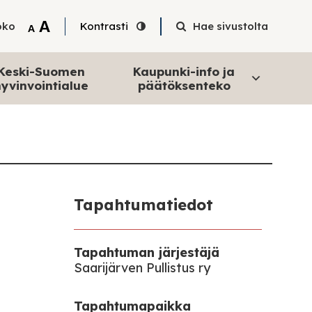
Tekstin suurentaminen
A
oko
Kontrasti
Hae sivustolta
Tekstin pienentäminen
A
Keski-Suomen
Kaupunki-info ja
yvinvointialue
päätöksenteko
Tapahtumatiedot
Tapahtuman järjestäjä
Saarijärven Pullistus ry
Tapahtumapaikka