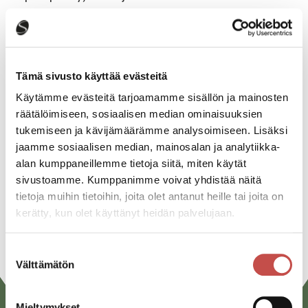
Katso kaikki tapahtumat
Tämä sivusto käyttää evästeitä
Käytämme evästeitä tarjoamamme sisällön ja mainosten
Jaa tapahtuma:
räätälöimiseen, sosiaalisen median ominaisuuksien
tukemiseen ja kävijämäärämme analysoimiseen. Lisäksi
Facebook
jaamme sosiaalisen median, mainosalan ja analytiikka-
Twitter
alan kumppaneillemme tietoja siitä, miten käytät
sivustoamme. Kumppanimme voivat yhdistää näitä
Linkedin
tietoja muihin tietoihin, joita olet antanut heille tai joita on
kerätty, kun olet käyttänyt heidän palvelujaan.
URL
Suostumuksen
Välttämätön
valinta
Mieltymykset