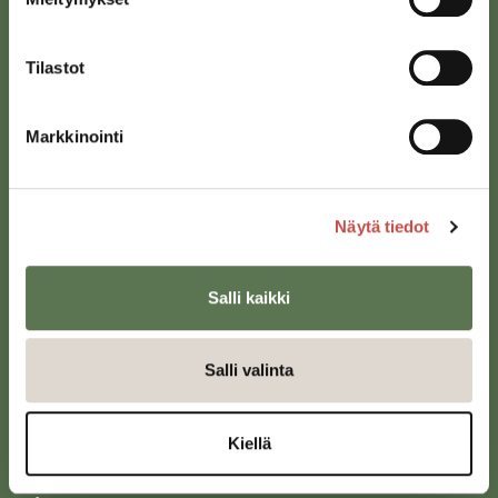
Tilastot
Markkinointi
Saarijärven kaupunki
Sivulantie 11, PL 13
Näytä tiedot
43100 Saarijärvi
kirjaamo@saarijarvi.fi
Salli kaikki
Karttapalvelu
Salli valinta
Kiellä