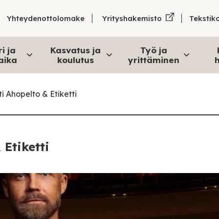
Tekstik
Yhteydenottolomake
Yrityshakemisto
i ja
Kasvatus ja
Työ ja
aika
koulutus
yrittäminen
h
i Ahopelto & Etiketti
 Etiketti