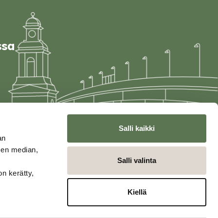
ssa
Salli kaikki
an
sen median,
Salli valinta
on kerätty,
Kiellä