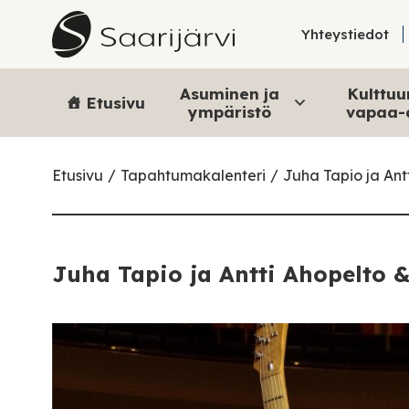
Skip to content
Yhteystiedot
Asuminen ja
Kulttuur
Etusivu
ympäristö
vapaa-
Etusivu
Tapahtumakalenteri
Juha Tapio ja Antt
Juha Tapio ja Antti Ahopelto &