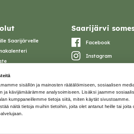
olut
Saarijärvi some
lle Saarijärvelle
Facebook
akalenteri
Instagram
iste
Youtube
at ja pöytäkirjat
teitä
set
mamme sisällön ja mainosten räätälöimiseen, sosiaalisen medi
omake
n ja kävijämäärämme analysoimiseen. Lisäksi jaamme sosiaali
alan kumppaneillemme tietoja siitä, miten käytät sivustoamme.
tavuusseloste
näitä tietoja muihin tietoihin, joita olet antanut heille tai joita 
palvelujaan.
ja