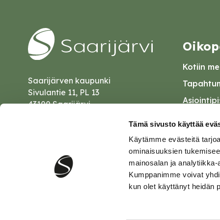
Oikop
Kotiin mei
Saarijärven kaupunki
Tapahtum
Sivulantie 11, PL 13
Asiointip
43100 Saarijärvi
Esityslist
kirjaamo@saarijarvi.fi
Tämä sivusto käyttää eväs
Kuulutuk
Käytämme evästeitä tarjoa
Karttapalvelu
Palautel
ominaisuuksien tukemisee
mainosalan ja analytiikka-
Saavutet
Kumppanimme voivat yhdistää 
kun olet käyttänyt heidän 
Tietosuo