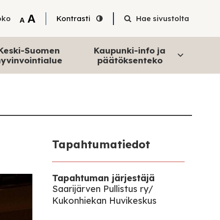
Tekstin suurentaminen
A
oko
Kontrasti
Hae sivustolta
Tekstin pienentäminen
A
Keski-Suomen
Kaupunki-info ja
yvinvointialue
päätöksenteko
Tapahtumatiedot
Tapahtuman järjestäjä
Saarijärven Pullistus ry/
Kukonhiekan Huvikeskus