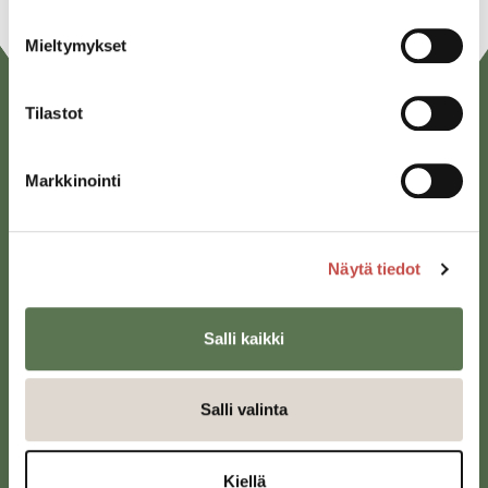
Mieltymykset
Tilastot
Markkinointi
Näytä tiedot
Saarijärven kaupunki
Sivulantie 11, PL 13
43100 Saarijärvi
Salli kaikki
kirjaamo@saarijarvi.fi
Salli valinta
Karttapalvelu
Kiellä