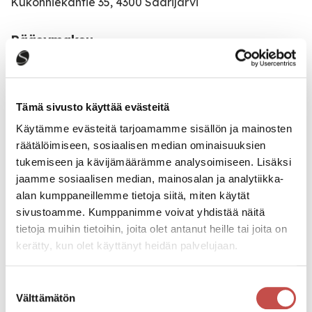
Kukonhiekantie 35, 4300 Saarijärvi
Pääsymaksu
25€
Katso kaikki tapahtumat
Tämä sivusto käyttää evästeitä
Käytämme evästeitä tarjoamamme sisällön ja mainosten
räätälöimiseen, sosiaalisen median ominaisuuksien
tukemiseen ja kävijämäärämme analysoimiseen. Lisäksi
Jaa tapahtuma:
jaamme sosiaalisen median, mainosalan ja analytiikka-
Facebook
alan kumppaneillemme tietoja siitä, miten käytät
sivustoamme. Kumppanimme voivat yhdistää näitä
Twitter
tietoja muihin tietoihin, joita olet antanut heille tai joita on
kerätty, kun olet käyttänyt heidän palvelujaan.
Linkedin
URL
Suostumuksen
Välttämätön
valinta