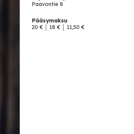
Paavontie 8
Pääsymaksu
20 € │ 18 € │ 11,50 €