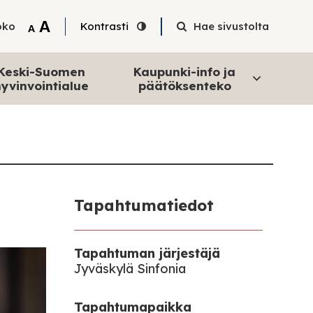
Tekstin suurentaminen
A
oko
Kontrasti
Hae sivustolta
Tekstin pienentäminen
A
Keski-Suomen
Kaupunki-info ja
yvinvointialue
päätöksenteko
Tapahtumatiedot
Tapahtuman järjestäjä
Jyväskylä Sinfonia
Tapahtumapaikka