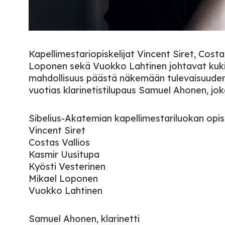
Kapellimestariopiskelijat Vincent Siret, Costa
Loponen sekä Vuokko Lahtinen johtavat kukin
mahdollisuus päästä näkemään tulevaisuuden k
vuotias klarinetistilupaus Samuel Ahonen, jo
Sibelius-Akatemian kapellimestariluokan opisk
Vincent Siret
Costas Vallios
Kasmir Uusitupa
Kyösti Vesterinen
Mikael Loponen
Vuokko Lahtinen
Samuel Ahonen, klarinetti