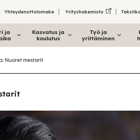
Tekstik
Yhteydenottolomake
Yrityshakemisto
i ja
Kasvatus ja
Työ ja
aika
koulutus
yrittäminen
h
a: Nuoret mestarit
tarit