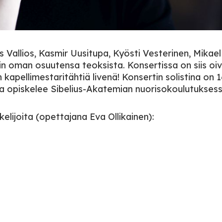
s Vallios, Kasmir Uusitupa, Kyösti Vesterinen, Mikael
 oman osuutensa teoksista. Konsertissa on siis oi
apellimestaritähtiä livenä! Konsertin solistina on 1
ka opiskelee Sibelius-Akatemian nuorisokoulutuksess
elijoita (opettajana Eva Ollikainen):