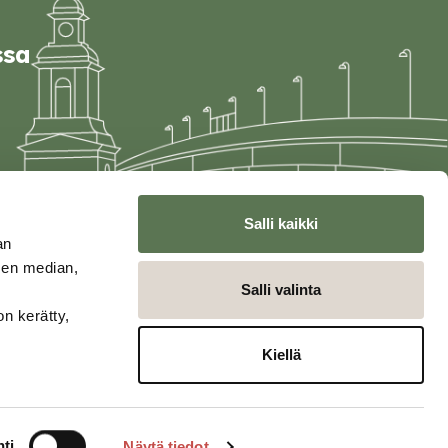
ssa
Salli kaikki
an
sen median,
Salli valinta
on kerätty,
Kiellä
ti
Näytä tiedot