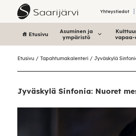
Skip to content
Yhteystiedot
Asuminen ja
Kulttuur
Etusivu
ympäristö
vapaa-
Etusivu
Tapahtumakalenteri
Jyväskylä Sinfoni
Jyväskylä Sinfonia: Nuoret mes