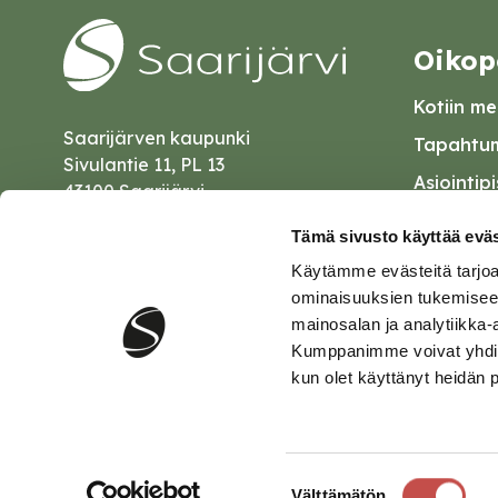
Oikop
Kotiin mei
Saarijärven kaupunki
Tapahtum
Sivulantie 11, PL 13
Asiointip
43100 Saarijärvi
Esityslist
kirjaamo@saarijarvi.fi
Tämä sivusto käyttää eväs
Kuulutuk
Käytämme evästeitä tarjoa
Karttapalvelu
Palautel
ominaisuuksien tukemisee
mainosalan ja analytiikka-
Saavutet
Kumppanimme voivat yhdistää 
kun olet käyttänyt heidän 
Tietosuo
Suostumuksen
Välttämätön