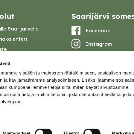
olut
Saarijärvi some
lle Saarijärvelle
Facebook
akalenteri
Instagram
iste
Youtube
at ja pöytäkirjat
teitä
set
mamme sisällön ja mainosten räätälöimiseen, sosiaalisen medi
omake
n ja kävijämäärämme analysoimiseen. Lisäksi jaamme sosiaali
alan kumppaneillemme tietoja siitä, miten käytät sivustoamme.
tavuusseloste
näitä tietoja muihin tietoihin, joita olet antanut heille tai joita 
palvelujaan.
ja
Mieltymykset
Tilastot
Markkinoin