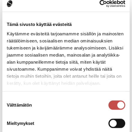
Oppilashuolto
Työ- ja loma-ajat
Koulukuljetus
Päiväkoti- ja kouluruokailu
Opiskelijoiden Saarijärvi-passi
Tämä sivusto käyttää evästeitä
Opiskelijan Saarijärvi
Käytämme evästeitä tarjoamamme sisällön ja mainosten
Biotalouskampus
Koulu- ja kulttuurikeskus
räätälöimiseen, sosiaalisen median ominaisuuksien
Opettajien Erasmus+ kokemuksia
tukemiseen ja kävijämäärämme analysoimiseen. Lisäksi
Saarijärvelle muuttavien muuttolahja
jaamme sosiaalisen median, mainosalan ja analytiikka-
Saarijärvelle syntyvien lasten tuki
Työ ja yrittäminen
alan kumppaneillemme tietoja siitä, miten käytät
Avoimet työpaikat
sivustoamme. Kumppanimme voivat yhdistää näitä
Työllisyyspalvelut
tietoja muihin tietoihin, joita olet antanut heille tai joita on
Saarijärven yrityspalvelut
SSYP Kiinteistöt Oy
kerätty, kun olet käyttänyt heidän palvelujaan.
Maaseutupalvelut
Keski-Suomen hyvinvointialue
Kaupunki-info ja päätöksenteko
Suostumuksen
Kaupunki-info
Välttämätön
valinta
Hallinto
Päätöksenteko
Hyvinvointi, osallisuus ja vaikuttaminen
Mieltymykset
Talous ja hankinnat
Asiointipiste