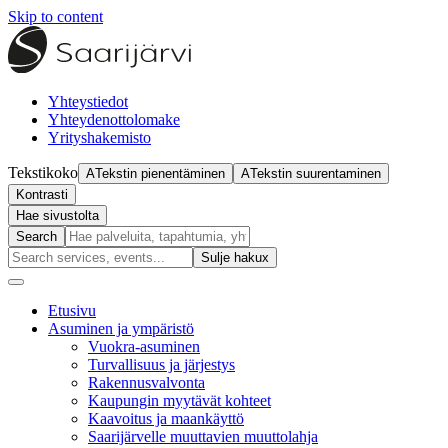
Skip to content
Yhteystiedot
Yhteydenottolomake
Yrityshakemisto
Tekstikoko
A
Tekstin pienentäminen
A
Tekstin suurentaminen
Kontrasti
Hae sivustolta
Search
Sulje haku
x
Etusivu
Asuminen ja ympäristö
Vuokra-asuminen
Turvallisuus ja järjestys
Rakennusvalvonta
Kaupungin myytävät kohteet
Kaavoitus ja maankäyttö
Saarijärvelle muuttavien muuttolahja