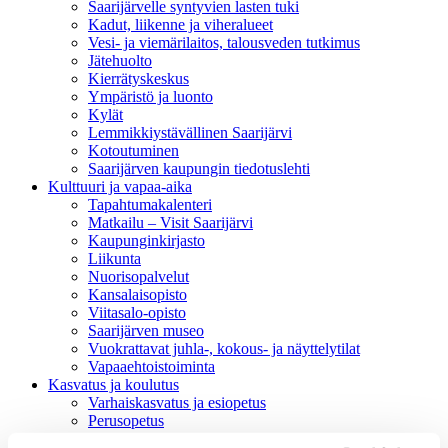
Saarijärvelle syntyvien lasten tuki
Kadut, liikenne ja viheralueet
Vesi- ja viemärilaitos, talousveden tutkimus
Jätehuolto
Kierrätyskeskus
Ympäristö ja luonto
Kylät
Lemmikkiystävällinen Saarijärvi
Kotoutuminen
Saarijärven kaupungin tiedotuslehti
Kulttuuri ja vapaa-aika
Tapahtumakalenteri
Matkailu – Visit Saarijärvi
Kaupunginkirjasto
Liikunta
Nuorisopalvelut
Kansalaisopisto
Viitasalo-opisto
Saarijärven museo
Vuokrattavat juhla-, kokous- ja näyttelytilat
Vapaaehtoistoiminta
Kasvatus ja koulutus
Varhaiskasvatus ja esiopetus
Perusopetus
Saarijärven lukio