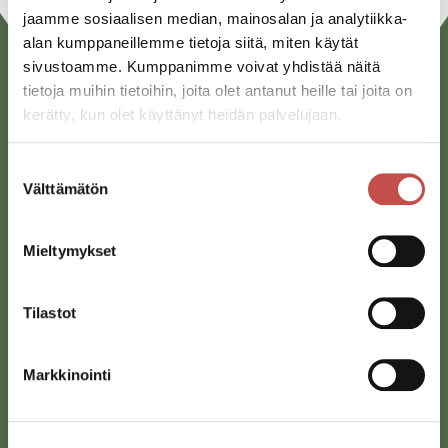
jaamme sosiaalisen median, mainosalan ja analytiikka-
alan kumppaneillemme tietoja siitä, miten käytät
sivustoamme. Kumppanimme voivat yhdistää näitä
tietoja muihin tietoihin, joita olet antanut heille tai joita on
kerätty, kun olet käyttänyt heidän palvelujaan.
Suostumuksen
Välttämätön
valinta
Saarijärven kaupunki
Sivulantie 11, PL 13
Mieltymykset
43100 Saarijärvi
Tilastot
kirjaamo@saarijarvi.fi
Karttapalvelu
Markkinointi