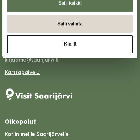
Salli kaikki
Salli valinta
Saarijärven kaupunki
Sivulantie 11, PL 13
Kiellä
43100 Saarijärvi
kirjaamo@saarijarvi.fi
Karttapalvelu
Oikopolut
Kotiin meille Saarijärvelle