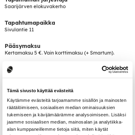
Saarijärven elokuvakerho
Tapahtumapaikka
Sivulantie 11
Pääsymaksu
Kertamaksu 5 €. Vain korttimaksu (+ Smartum).
Elokuvat:
27.1 Official Competition, 1 h 54 min, K-12
10.2 Vain sekunti, 1 h 43 min, K-12
Tämä sivusto käyttää evästeitä
24.2 Koulu maailman laidalla, 1 h 50 min, S
10.3 Tämä maa, 2 h, K-7
Käytämme evästeitä tarjoamamme sisällön ja mainosten
24.3 Triangle of sadness, 2 h 28 min, K-12
räätälöimiseen, sosiaalisen median ominaisuuksien
14.4 Bones and All, 2 h 11 min, K-18
tukemiseen ja kävijämäärämme analysoimiseen. Lisäksi
jaamme sosiaalisen median, mainosalan ja analytiikka-
alan kumppaneillemme tietoja siitä, miten käytät