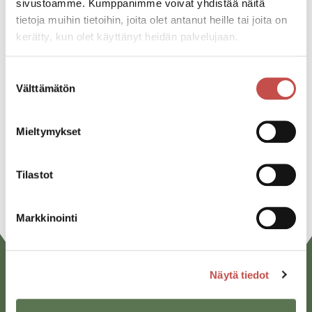
Katso kaikki tapahtumat
sivustoamme. Kumppanimme voivat yhdistää näitä
tietoja muihin tietoihin, joita olet antanut heille tai joita on
kerätty, kun olet käyttänyt heidän palvelujaan.
Jaa tapahtuma:
Suostumuksen
Facebook
Välttämätön
valinta
Twitter
Mieltymykset
Linkedin
URL
Tilastot
Markkinointi
Näytä tiedot