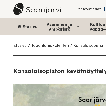
Skip to content
Yhteystiedot
Asuminen ja
Kulttuur
Etusivu
ympäristö
vapaa-
Etusivu
Tapahtumakalenteri
Kansalaisopiston
Kansalaisopiston kevätnäyttel