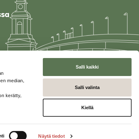
ssa
Salli kaikki
an
sen median,
Salli valinta
on kerätty,
Kiellä
ti
Näytä tiedot