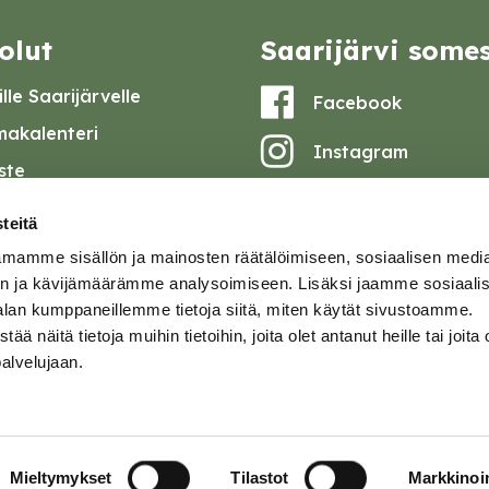
olut
Saarijärvi some
lle Saarijärvelle
Facebook
akalenteri
Instagram
iste
Youtube
at ja pöytäkirjat
teitä
set
mamme sisällön ja mainosten räätälöimiseen, sosiaalisen medi
omake
n ja kävijämäärämme analysoimiseen. Lisäksi jaamme sosiaali
alan kumppaneillemme tietoja siitä, miten käytät sivustoamme.
tavuusseloste
näitä tietoja muihin tietoihin, joita olet antanut heille tai joita 
palvelujaan.
ja
Mieltymykset
Tilastot
Markkinoin