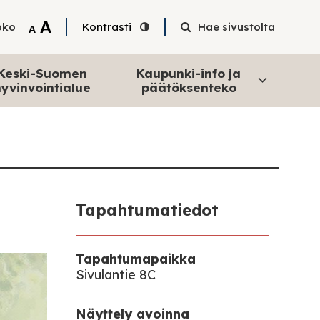
Tekstin suurentaminen
A
oko
Kontrasti
Hae sivustolta
Tekstin pienentäminen
A
Keski-Suomen
Kaupunki-info ja
yvinvointialue
päätöksenteko
Tapahtumatiedot
Tapahtumapaikka
Sivulantie 8C
Näyttely avoinna