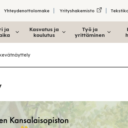
Tekstik
Yhteydenottolomake
Yrityshakemisto
i ja
Kasvatus ja
Työ ja
aika
koulutus
yrittäminen
h
 kevätnäyttely
y