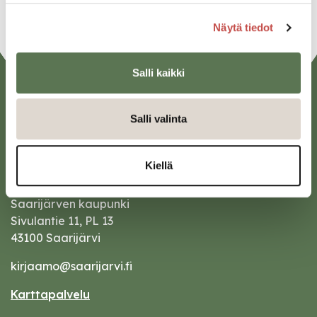
Näytä tiedot
Salli kaikki
Salli valinta
Kiellä
Saarijärven kaupunki
Sivulantie 11, PL 13
43100 Saarijärvi
kirjaamo@saarijarvi.fi
Karttapalvelu