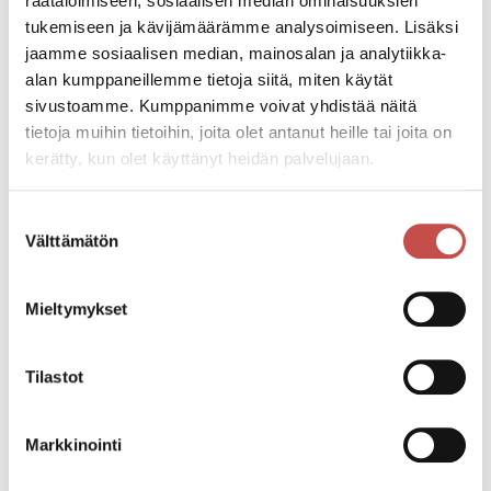
räätälöimiseen, sosiaalisen median ominaisuuksien
Tapahtumapaikka
tukemiseen ja kävijämäärämme analysoimiseen. Lisäksi
Oppitie 2 / Paavontie 30.
jaamme sosiaalisen median, mainosalan ja analytiikka-
alan kumppaneillemme tietoja siitä, miten käytät
Avoinna
sivustoamme. Kumppanimme voivat yhdistää näitä
5.4.–12.5.2024 ke–su 12–17.
tietoja muihin tietoihin, joita olet antanut heille tai joita on
kerätty, kun olet käyttänyt heidän palvelujaan.
Katso kaikki tapahtumat
Suostumuksen
Välttämätön
valinta
Jaa tapahtuma:
Mieltymykset
Facebook
Tilastot
Twitter
Linkedin
Markkinointi
URL