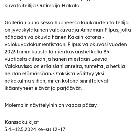
kuvataiteilija Outimaija Hakala.
Gallerian punaisessa huoneessa kuukauden taiteilija
on jyväskyläläinen valokuvaaja Annamari Filpus, jolta
nähdään valokuvia hänen Kaksin kotona -
valokuvadokumentistaan. Filpus valokuvasi vuoden
2023 tammikuusta lähtien kuvaushetkellä 85-
vuotiasta äitiään ja hänen miestään Leeviä.
Valokuvissa on erilaisia tilanteita, tunteita ja hetkiä
heidän elämässään. Otoksista välittyy yksi
näkökulma siihen, miten kotona sinnittelevät
ikääntyneet elävät ja pärjäävät.
Molempiin näyttelyihin on vapaa pääsy.
Kanssakulkijat
5.4.–12.5.2024 ke–su 12–17