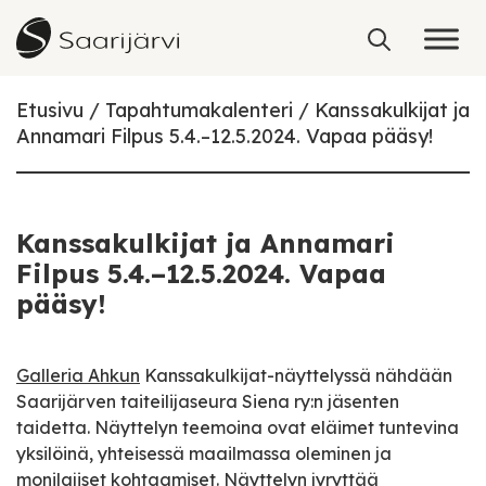
Skip to content
Etusivu
Tapahtumakalenteri
Kanssakulkijat ja
Annamari Filpus 5.4.–12.5.2024. Vapaa pääsy!
Kanssakulkijat ja Annamari
Filpus 5.4.–12.5.2024. Vapaa
pääsy!
Galleria Ahkun
Kanssakulkijat-näyttelyssä nähdään
Saarijärven taiteilijaseura Siena ry:n jäsenten
taidetta. Näyttelyn teemoina ovat eläimet tuntevina
yksilöinä, yhteisessä maailmassa oleminen ja
monilajiset kohtaamiset. Näyttelyn jyryttää