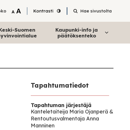
Tekstin suurentaminen
A
oko
Kontrasti
Hae sivustolta
Tekstin pienentäminen
A
Keski-Suomen
Kaupunki-info ja
yvinvointialue
päätöksenteko
Tapahtumatiedot
Tapahtuman järjestäjä
Kanteletaiteija Maria Ojanperä &
Rentoutusvalmentaja Anna
Manninen