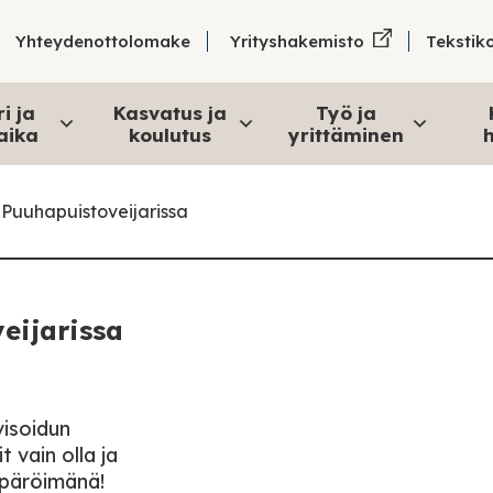
Tekstik
Yhteydenottolomake
Yrityshakemisto
i ja
Kasvatus ja
Työ ja
aika
koulutus
yrittäminen
h
 Puuhapuistoveijarissa
eijarissa
visoidun
 vain olla ja
mpäröimänä!