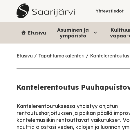
Skip to content
Yhteystiedot
Asuminen ja
Kulttuur
Etusivu
ympäristö
vapaa-
Etusivu
Tapahtumakalenteri
Kantelerentoutus
Kantelerentoutus Puuhapuistov
Kantelerentoutuksessa yhdistyy ohjatun
rentoutusharjoituksen ja paikan päällä impro
kantelemusiikin rentouttavat vaikutukset. Voit
nauttia olostasi veden, kalojen ja luonnon y