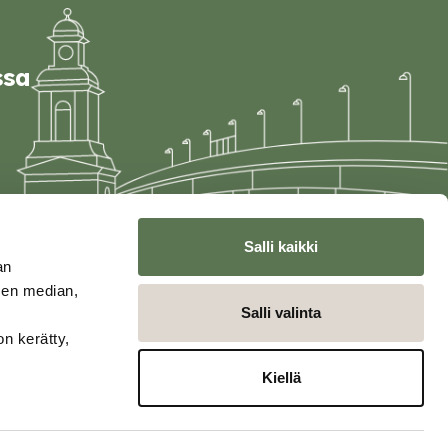
ssa
Salli kaikki
an
sen median,
Salli valinta
on kerätty,
Kiellä