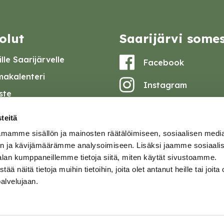
olut
Saarijärvi some
lle Saarijärvelle
Facebook
akalenteri
Instagram
iste
Youtube
at ja pöytäkirjat
teitä
set
mamme sisällön ja mainosten räätälöimiseen, sosiaalisen medi
omake
n ja kävijämäärämme analysoimiseen. Lisäksi jaamme sosiaali
alan kumppaneillemme tietoja siitä, miten käytät sivustoamme.
tavuusseloste
näitä tietoja muihin tietoihin, joita olet antanut heille tai joita 
palvelujaan.
ja