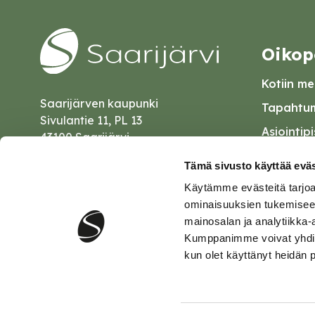
Oikop
Kotiin mei
Saarijärven kaupunki
Tapahtum
Sivulantie 11, PL 13
Asiointip
43100 Saarijärvi
Esityslist
kirjaamo@saarijarvi.fi
Tämä sivusto käyttää eväs
Kuulutuk
Käytämme evästeitä tarjoa
Karttapalvelu
Palautel
ominaisuuksien tukemisee
mainosalan ja analytiikka-
Saavutet
Kumppanimme voivat yhdistää 
kun olet käyttänyt heidän 
Tietosuo