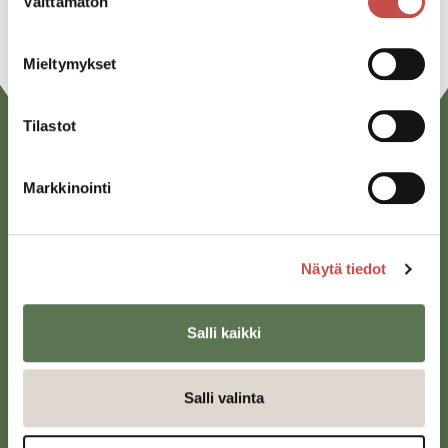
Välttämätön
valinta
Mieltymykset
Tilastot
Markkinointi
Näytä tiedot
Saarijärven kaupunki
Sivulantie 11, PL 13
Salli kaikki
43100 Saarijärvi
kirjaamo@saarijarvi.fi
Salli valinta
Karttapalvelu