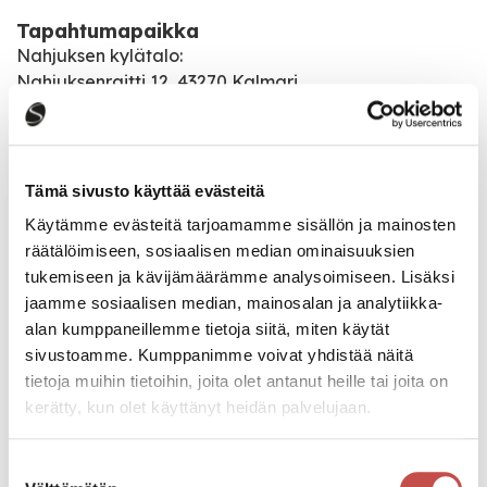
Tapahtumapaikka
Nahjuksen kylätalo:
Nahjuksenraitti 12, 43270 Kalmari
(Kalmarintieltä kyltti Sapra 13 ja heti seuraava risteys
vasemmalle).
Tämä sivusto käyttää evästeitä
Katso kaikki tapahtumat
Käytämme evästeitä tarjoamamme sisällön ja mainosten
räätälöimiseen, sosiaalisen median ominaisuuksien
tukemiseen ja kävijämäärämme analysoimiseen. Lisäksi
jaamme sosiaalisen median, mainosalan ja analytiikka-
Jaa tapahtuma:
alan kumppaneillemme tietoja siitä, miten käytät
Facebook
sivustoamme. Kumppanimme voivat yhdistää näitä
tietoja muihin tietoihin, joita olet antanut heille tai joita on
Twitter
kerätty, kun olet käyttänyt heidän palvelujaan.
Linkedin
Suostumuksen
URL