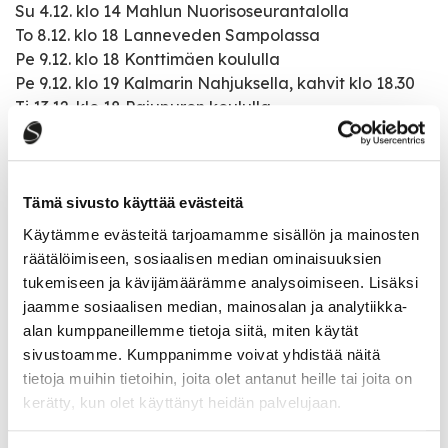
Su 4.12. klo 14 Mahlun Nuorisoseurantalolla
To 8.12. klo 18 Lanneveden Sampolassa
Pe 9.12. klo 18 Konttimäen koululla
Pe 9.12. klo 19 Kalmarin Nahjuksella, kahvit klo 18.30
Ti 13.12. klo 18 Pajupuron koululla
To15.12. klo19 Tarvaalan Biotalouskampuksella B-
talon juhlasalissa
Pe 16.12. klo 18 Kolkanlahden siunauskappelissa
Tämä sivusto käyttää evästeitä
Käytämme evästeitä tarjoamamme sisällön ja mainosten
Katso kaikki tapahtumat
räätälöimiseen, sosiaalisen median ominaisuuksien
tukemiseen ja kävijämäärämme analysoimiseen. Lisäksi
jaamme sosiaalisen median, mainosalan ja analytiikka-
alan kumppaneillemme tietoja siitä, miten käytät
Jaa tapahtuma:
sivustoamme. Kumppanimme voivat yhdistää näitä
Facebook
tietoja muihin tietoihin, joita olet antanut heille tai joita on
kerätty, kun olet käyttänyt heidän palvelujaan.
Twitter