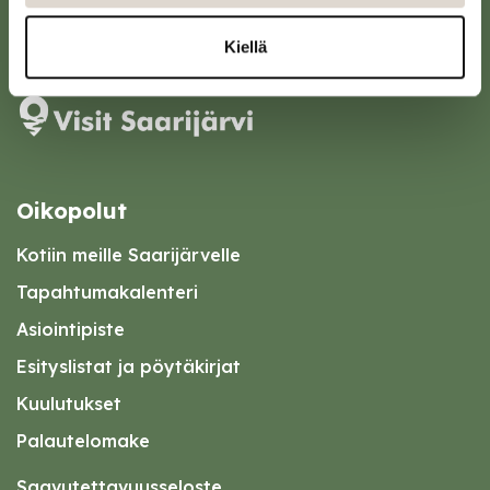
Karttapalvelu
Kiellä
Oikopolut
Kotiin meille Saarijärvelle
Tapahtumakalenteri
Asiointipiste
Esityslistat ja pöytäkirjat
Kuulutukset
Palautelomake
Saavutettavuusseloste