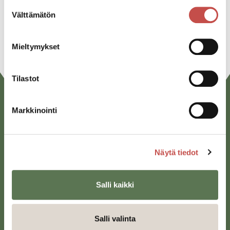
Linkedin
Suostumuksen
Välttämätön
valinta
URL
Mieltymykset
Tilastot
Markkinointi
Näytä tiedot
Saarijärven kaupunki
Salli kaikki
Sivulantie 11, PL 13
43100 Saarijärvi
Salli valinta
kirjaamo@saarijarvi.fi