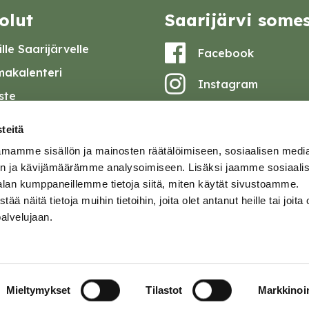
olut
Saarijärvi some
lle Saarijärvelle
Facebook
akalenteri
Instagram
iste
Youtube
at ja pöytäkirjat
teitä
set
mamme sisällön ja mainosten räätälöimiseen, sosiaalisen medi
omake
n ja kävijämäärämme analysoimiseen. Lisäksi jaamme sosiaali
alan kumppaneillemme tietoja siitä, miten käytät sivustoamme.
tavuusseloste
näitä tietoja muihin tietoihin, joita olet antanut heille tai joita 
palvelujaan.
ja
Mieltymykset
Tilastot
Markkinoin