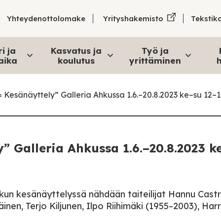
Tekstik
Yhteydenottolomake
Yrityshakemisto
i ja
Kasvatus ja
Työ ja
aika
koulutus
yrittäminen
h
= Kesänäyttely” Galleria Ahkussa 1.6.–20.8.2023 ke–su 12–
y” Galleria Ahkussa 1.6.–20.8.2023 k
kun kesänäyttelyssä nähdään taiteilijat Hannu Castr
n, Terjo Kiljunen, Ilpo Riihimäki (1955–2003), Harr