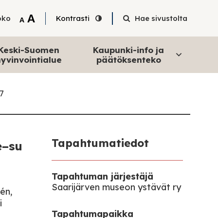
Tekstin suurentaminen
A
oko
Kontrasti
Hae sivustolta
Tekstin pienentäminen
A
Keski-Suomen
Kaupunki-info ja
yvinvointialue
päätöksenteko
17
Tapahtumatiedot
e–su
Tapahtuman järjestäjä
Saarijärven museon ystävät ry
én,
i
Tapahtumapaikka