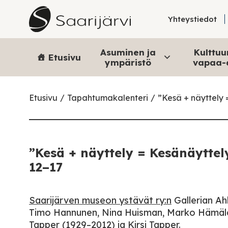
Skip to content
Yhteystiedot
Asuminen ja
Kulttuur
Etusivu
ympäristö
vapaa-
Etusivu
Tapahtumakalenteri
”Kesä + näyttely 
”Kesä + näyttely = Kesänäyttel
12–17
Saarijärven museon ystävät ry:n
Gallerian Ah
Timo Hannunen, Nina Huisman, Marko Hämäläine
Tapper (1929–2012) ja Kirsi Tapper.