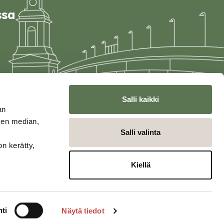
ssa
Salli kaikki
an
sen median,
Salli valinta
on kerätty,
Kiellä
ti
Näytä tiedot