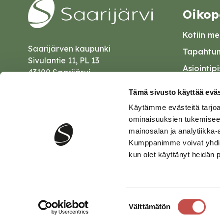
Oikop
Kotiin mei
Saarijärven kaupunki
Tapahtum
Sivulantie 11, PL 13
Asiointip
43100 Saarijärvi
Esityslist
kirjaamo@saarijarvi.fi
Tämä sivusto käyttää eväs
Kuulutuk
Käytämme evästeitä tarjoa
Karttapalvelu
Palautel
ominaisuuksien tukemisee
mainosalan ja analytiikka-
Saavutet
Kumppanimme voivat yhdistää 
kun olet käyttänyt heidän 
Tietosuo
Suostumuksen
Välttämätön
valinta