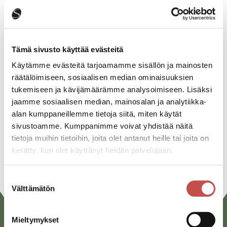
Katso kaikki tapahtumat
Tämä sivusto käyttää evästeitä
Jaa tapahtuma:
Käytämme evästeitä tarjoamamme sisällön ja mainosten
räätälöimiseen, sosiaalisen median ominaisuuksien
Facebook
tukemiseen ja kävijämäärämme analysoimiseen. Lisäksi
jaamme sosiaalisen median, mainosalan ja analytiikka-
Twitter
alan kumppaneillemme tietoja siitä, miten käytät
Linkedin
sivustoamme. Kumppanimme voivat yhdistää näitä
tietoja muihin tietoihin, joita olet antanut heille tai joita on
URL
kerätty, kun olet käyttänyt heidän palvelujaan.
Suostumuksen
Välttämätön
valinta
Mieltymykset