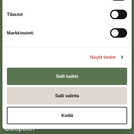
Tilastot
Markkinointi
Saarijärven kaupunki
Sivulantie 11, PL 13
43100 Saarijärvi
Näytä tiedot
kirjaamo@saarijarvi.fi
Salli kaikki
Karttapalvelu
Salli valinta
Kiellä
Oikopolut