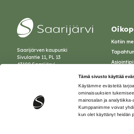
Oikop
Kotiin mei
Saarijärven kaupunki
Tapahtum
Sivulantie 11, PL 13
Asiointip
43100 Saarijärvi
Esityslist
kirjaamo@saarijarvi.fi
Tämä sivusto käyttää eväs
Kuulutuk
Käytämme evästeitä tarjoa
Karttapalvelu
Palautel
ominaisuuksien tukemisee
mainosalan ja analytiikka-
Saavutet
Kumppanimme voivat yhdistää 
kun olet käyttänyt heidän 
Tietosuo