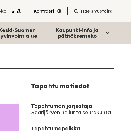
Tekstin suurentaminen
A
oko
Kontrasti
Hae sivustolta
Tekstin pienentäminen
A
Keski-Suomen
Kaupunki-info ja
yvinvointialue
päätöksenteko
Tapahtumatiedot
Tapahtuman järjestäjä
Saarijärven helluntaiseurakunta
Tapahtumapaikka