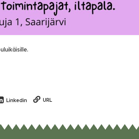
luikäisille.
URL
Linkedin