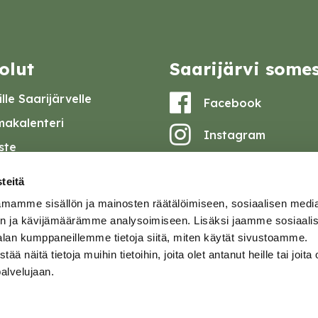
olut
Saarijärvi some
lle Saarijärvelle
Facebook
akalenteri
Instagram
iste
Youtube
at ja pöytäkirjat
teitä
set
mamme sisällön ja mainosten räätälöimiseen, sosiaalisen medi
omake
n ja kävijämäärämme analysoimiseen. Lisäksi jaamme sosiaali
alan kumppaneillemme tietoja siitä, miten käytät sivustoamme.
tavuusseloste
näitä tietoja muihin tietoihin, joita olet antanut heille tai joita 
palvelujaan.
ja