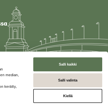
ssa
Salli kaikki
an
sen median,
Salli valinta
on kerätty,
Kiellä