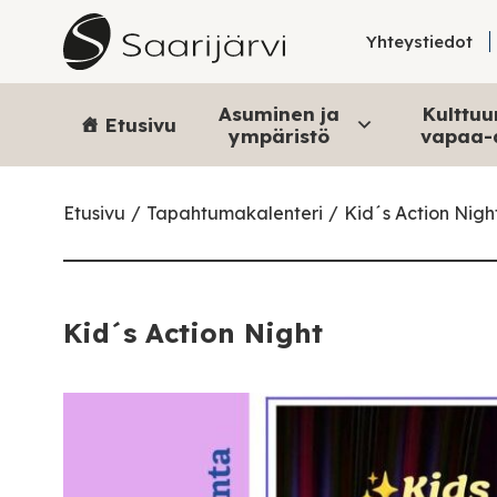
Skip to content
Yhteystiedot
Asuminen ja
Kulttuur
Etusivu
ympäristö
vapaa-
Etusivu
Tapahtumakalenteri
Kid´s Action Nigh
Kid´s Action Night