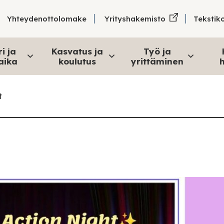
Tekstik
Yhteydenottolomake
Yrityshakemisto
i ja
Kasvatus ja
Työ ja
aika
koulutus
yrittäminen
h
t