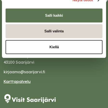
Salli kaikki
Salli valinta
Kiellä
Saarijärven kaupunki
Sivulantie 11, PL 13
43100 Saarijärvi
kirjaamo@saarijarvi.fi
Karttapalvelu