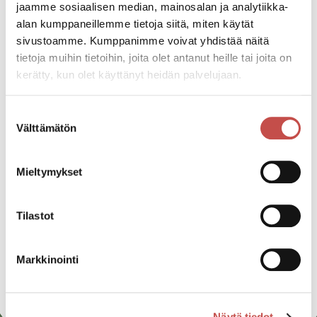
Pääsymaksu
jaamme sosiaalisen median, mainosalan ja analytiikka-
45€ sis. palvelumaksun
alan kumppaneillemme tietoja siitä, miten käytät
sivustoamme. Kumppanimme voivat yhdistää näitä
tietoja muihin tietoihin, joita olet antanut heille tai joita on
Katso kaikki tapahtumat
kerätty, kun olet käyttänyt heidän palvelujaan.
Suostumuksen
Välttämätön
valinta
Jaa tapahtuma:
Facebook
Mieltymykset
Twitter
Tilastot
Linkedin
URL
Markkinointi
Näytä tiedot