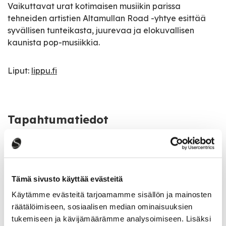
Vaikuttavat urat kotimaisen musiikin parissa
tehneiden artistien Altamullan Road -yhtye esittää
syvällisen tunteikasta, juurevaa ja elokuvallisen
kaunista pop-musiikkia.
Liput:
lippu.fi
Tapahtumatiedot
Tapahtuman järjestäjä
Kirmot/Art Lumperoinen ry
Tämä sivusto käyttää evästeitä
Tapahtumapaikka
Käytämme evästeitä tarjoamamme sisällön ja mainosten
Lukiontie 3, 43100 Saarijärvi
räätälöimiseen, sosiaalisen median ominaisuuksien
tukemiseen ja kävijämäärämme analysoimiseen. Lisäksi