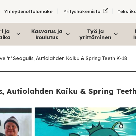
Tekstik
Yhteydenottolomake
Yrityshakemisto
i ja
Kasvatus ja
Työ ja
aika
koulutus
yrittäminen
h
ve ’n’ Seagulls, Autiolahden Kaiku & Spring Teeth K-18
ls, Autiolahden Kaiku & Spring Teet