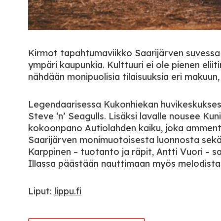
Kirmot tapahtumaviikko Saarijärven suvessa 
ympäri kaupunkia. Kulttuuri ei ole pienen elii
nähdään monipuolisia tilaisuuksia eri makuun, er
Legendaarisessa Kukonhiekan huvikeskuksess
Steve ’n’ Seagulls. Lisäksi lavalle nousee 
kokoonpano Autiolahden kaiku, joka ammentaa 
Saarijärven monimuotoisesta luonnosta sekä
Karppinen – tuotanto ja räpit, Antti Vuori – s
Illassa päästään nauttimaan myös melodista I
Liput:
lippu.fi