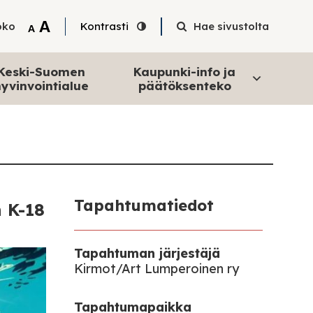
Tekstin suurentaminen
A
oko
Kontrasti
Hae sivustolta
Tekstin pienentäminen
A
Keski-Suomen
Kaupunki-info ja
yvinvointialue
päätöksenteko
Tapahtumatiedot
h K-18
Tapahtuman järjestäjä
Kirmot/Art Lumperoinen ry
Tapahtumapaikka