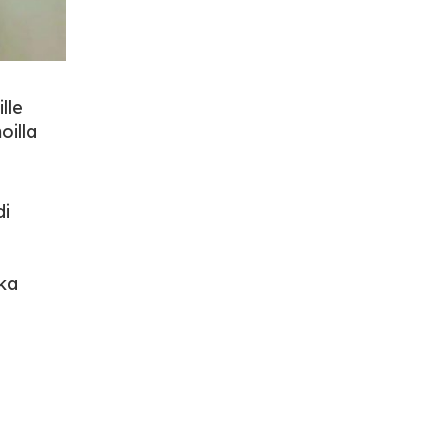
lle
oilla
di
ka