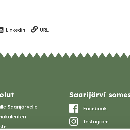
URL
Linkedin
olut
Saarijärvi some
lle Saarijärvelle
Facebook
akalenteri
Instagram
iste