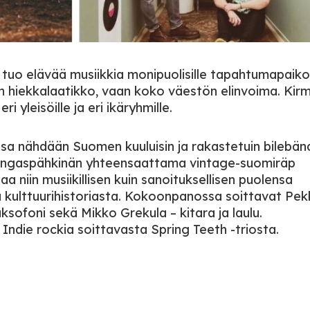
tuo elävää musiikkia monipuolisille tapahtumapaikoi
tin hiekkalaatikko, vaan koko väestön elinvoima. Kirm
i yleisöille ja eri ikäryhmille.
a nähdään Suomen kuuluisin ja rakastetuin bilebän
Kuningaspähkinän yhteensaattama vintage-suomiräp
niin musiikillisen kuin sanoituksellisen puolensa
 kulttuurihistoriasta. Kokoonpanossa soittavat Pek
aksofoni sekä Mikko Grekula – kitara ja laulu.
ndie rockia soittavasta Spring Teeth -triosta.