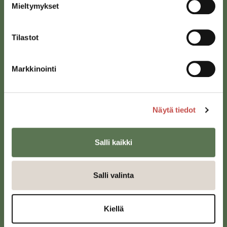
Mieltymykset
Tilastot
Markkinointi
Saarijärven kaupunki
Näytä tiedot
Sivulantie 11, PL 13
43100 Saarijärvi
Salli kaikki
kirjaamo@saarijarvi.fi
Karttapalvelu
Salli valinta
Kiellä