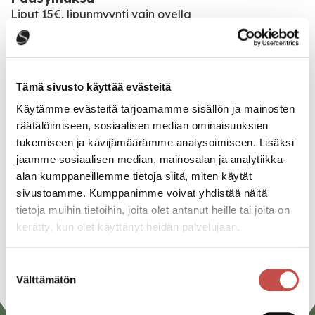
Liput 15€, lipunmyynti vain ovella
Katso kaikki tapahtumat
Tämä sivusto käyttää evästeitä
Käytämme evästeitä tarjoamamme sisällön ja mainosten
räätälöimiseen, sosiaalisen median ominaisuuksien
Jaa tapahtuma:
tukemiseen ja kävijämäärämme analysoimiseen. Lisäksi
Facebook
jaamme sosiaalisen median, mainosalan ja analytiikka-
alan kumppaneillemme tietoja siitä, miten käytät
Twitter
sivustoamme. Kumppanimme voivat yhdistää näitä
Linkedin
tietoja muihin tietoihin, joita olet antanut heille tai joita on
kerätty, kun olet käyttänyt heidän palvelujaan.
URL
Suostumuksen
Välttämätön
valinta