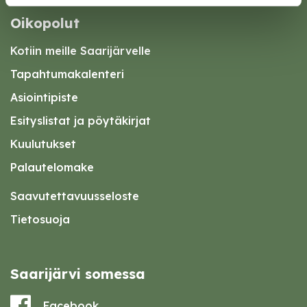
Oikopolut
Kotiin meille Saarijärvelle
Tapahtumakalenteri
Asiointipiste
Esityslistat ja pöytäkirjat
Kuulutukset
Palautelomake
Saavutettavuusseloste
Tietosuoja
Saarijärvi somessa
Facebook