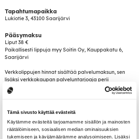
Tapahtumapaikka
Lukiotie 3, 43100 Saarijärvi
Pääsymaksu
Liput 38 €
Paikallisesti lippuja myy Soitin Oy, Kauppakatu 6,
Saarijärvi
Verkkolippujen hinnat sisältää palvelumaksun, sen
lisäksi verkkokaupan palveluntarjoaja perii
tilauskohtaisen tilausmaksun 1,50 € + 0,65 tilauksen
hinnasta %
Alle 12-vuotiaat pääsevät ikärajattomiin tilaisuuksiin
Tämä sivusto käyttää evästeitä
maksutta maksavan aikuisen kanssa, 12 – alle 18v.
Käytämme evästeitä tarjoamamme sisällön ja mainosten
liput 15€/nuori
räätälöimiseen, sosiaalisen median ominaisuuksien
tukemiseen ja kävijämäärämme analysoimiseen. Lisäksi