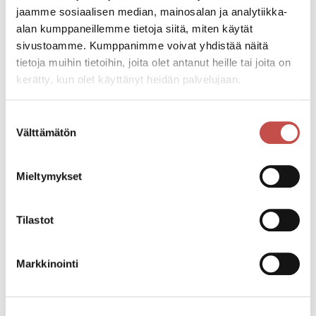
Katso lisätiedot käytettävissä olevista työsuhde-
jaamme sosiaalisen median, mainosalan ja analytiikka-
eduista (sivun alaosa): https://kirmot.fi/ohjelma/
alan kumppaneillemme tietoja siitä, miten käytät
sivustoamme. Kumppanimme voivat yhdistää näitä
tietoja muihin tietoihin, joita olet antanut heille tai joita on
kerätty, kun olet käyttänyt heidän palvelujaan.
Katso kaikki tapahtumat
Suostumuksen
Välttämätön
valinta
Jaa tapahtuma:
Facebook
Mieltymykset
Twitter
Tilastot
Linkedin
URL
Markkinointi