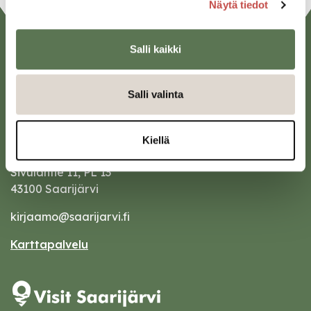
Näytä tiedot
Salli kaikki
Salli valinta
Kiellä
Saarijärven kaupunki
Sivulantie 11, PL 13
43100 Saarijärvi
kirjaamo@saarijarvi.fi
Karttapalvelu