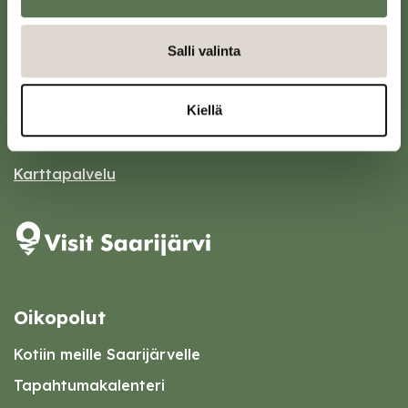
Salli valinta
Saarijärven kaupunki
Sivulantie 11, PL 13
43100 Saarijärvi
Kiellä
kirjaamo@saarijarvi.fi
Karttapalvelu
Oikopolut
Kotiin meille Saarijärvelle
Tapahtumakalenteri