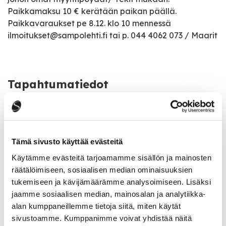
Paikkamaksu 10 € kerätään paikan päällä.
Paikkavaraukset pe 8.12. klo 10 mennessä
ilmoitukset@sampolehti.fi tai p. 044 4062 073 / Maarit
Tapahtumatiedot
Tapahtuman järjestäjä
Sampo-lehti
Tämä sivusto käyttää evästeitä
Tapahtumapaikka
Käytämme evästeitä tarjoamamme sisällön ja mainosten
Kauppakatu 5, Saarijärvi
räätälöimiseen, sosiaalisen median ominaisuuksien
tukemiseen ja kävijämäärämme analysoimiseen. Lisäksi
jaamme sosiaalisen median, mainosalan ja analytiikka-
Katso kaikki tapahtumat
alan kumppaneillemme tietoja siitä, miten käytät
sivustoamme. Kumppanimme voivat yhdistää näitä