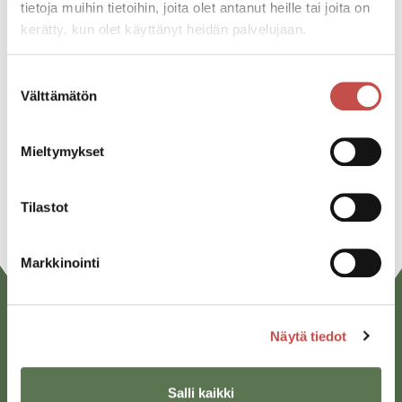
tietoja muihin tietoihin, joita olet antanut heille tai joita on
kerätty, kun olet käyttänyt heidän palvelujaan.
Jaa tapahtuma:
Facebook
Suostumuksen
Välttämätön
valinta
Twitter
Linkedin
Mieltymykset
URL
Tilastot
Markkinointi
Näytä tiedot
Salli kaikki