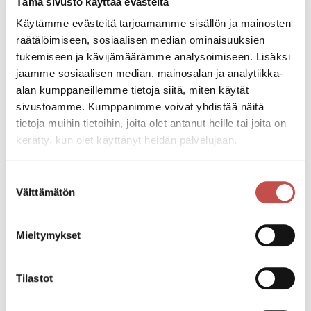
Tämä sivusto käyttää evästeitä
Kisakino
Käytämme evästeitä tarjoamamme sisällön ja mainosten
räätälöimiseen, sosiaalisen median ominaisuuksien
Pääsymaksu
tukemiseen ja kävijämäärämme analysoimiseen. Lisäksi
Liput 10 € / K-12
jaamme sosiaalisen median, mainosalan ja analytiikka-
Lipunmyynti alkaa 30min ennen esityksen alkua.
alan kumppaneillemme tietoja siitä, miten käytät
Maksu: käteinen, pankkikortti, VISA, Visa electron.
sivustoamme. Kumppanimme voivat yhdistää näitä
tietoja muihin tietoihin, joita olet antanut heille tai joita on
Lauantai, joulukuu 3, 2022 - 16:00
kerätty, kun olet käyttänyt heidän palvelujaan.
Maanantai, joulukuu 5, 2022 - 19:00
Suostumuksen
Välttämätön
valinta
Katso kaikki tapahtumat
Mieltymykset
Jaa tapahtuma:
Tilastot
Facebook