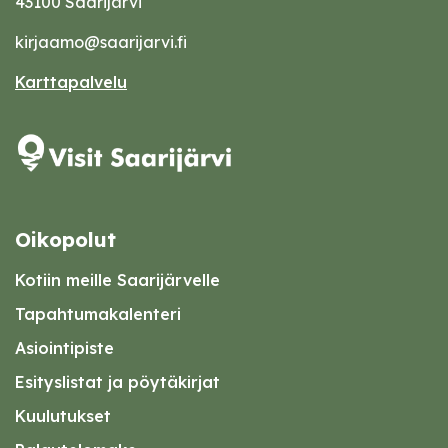
43100 Saarijärvi
kirjaamo@saarijarvi.fi
Karttapalvelu
Oikopolut
Kotiin meille Saarijärvelle
Tapahtumakalenteri
Asiointipiste
Esityslistat ja pöytäkirjat
Kuulutukset