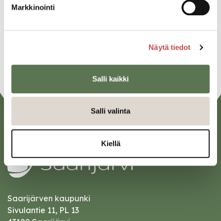
Twitter
Markkinointi
Linkedin
URL
Näytä tiedot
Salli kaikki
Salli valinta
Kiellä
Saarijärven kaupunki
Sivulantie 11, PL 13