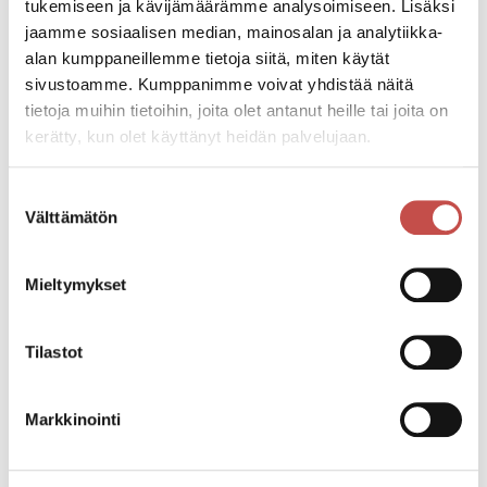
Lipunmyynti alkaa 30min ennen esityksen alkua.
tukemiseen ja kävijämäärämme analysoimiseen. Lisäksi
Tiedustelut
jaamme sosiaalisen median, mainosalan ja analytiikka-
040-5402086
alan kumppaneillemme tietoja siitä, miten käytät
pekka.rantala@pullistus.inet.fi
sivustoamme. Kumppanimme voivat yhdistää näitä
tietoja muihin tietoihin, joita olet antanut heille tai joita on
kerätty, kun olet käyttänyt heidän palvelujaan.
Katso kaikki tapahtumat
Suostumuksen
Välttämätön
valinta
Jaa tapahtuma:
Mieltymykset
Facebook
Twitter
Tilastot
Linkedin
Markkinointi
URL