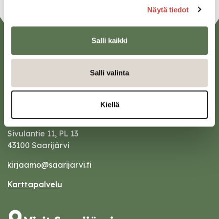
Näytä tiedot
Salli kaikki
Salli valinta
Kiellä
Saarijärven kaupunki
Sivulantie 11, PL 13
43100 Saarijärvi
kirjaamo@saarijarvi.fi
Karttapalvelu