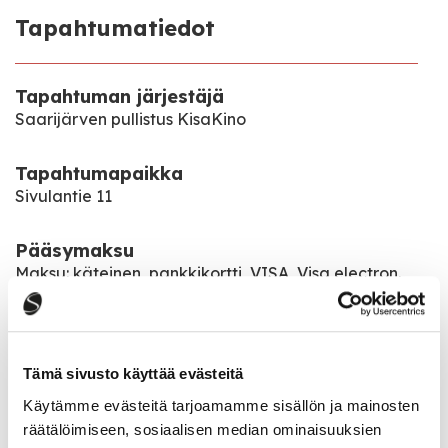
Tapahtumatiedot
Tapahtuman järjestäjä
Saarijärven pullistus KisaKino
Tapahtumapaikka
Sivulantie 11
Pääsymaksu
Maksu: käteinen, pankkikortti, VISA, Visa electron.
Meillä käy maksuvälineenä myös SMARTUM (seteli,
smartum pay,QR-maksu), EPASSI (mobiilisovellus),
EDENRED(mobiili,kortti,seteli) ja TYKY- kuntoseteli.
PAM- jäsenet 1 vapaalippu syksyllä ja keväällä
Tämä sivusto käyttää evästeitä
(voimassa oleva jäsenkortti mukaan !)
Käytämme evästeitä tarjoamamme sisällön ja mainosten
räätälöimiseen, sosiaalisen median ominaisuuksien